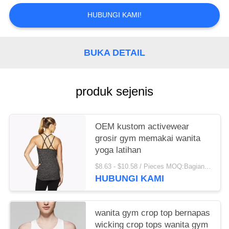
KEBIJAKAN
HUBUNGI KAMI!
PRIVASI
BUKA DETAIL
produk sejenis
OEM kustom activewear
grosir gym memakai wanita
yoga latihan
$8.63 - $10.58 / Pieces MOQ:Bagian/potongan 200
HUBUNGI KAMI
wanita gym crop top bernapas
wicking crop tops wanita gym