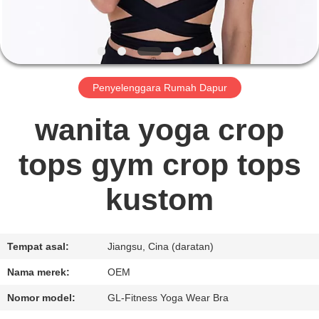
PABRIK
KONTROL
KUALITAS
Penyelenggara Rumah Dapur
HUBUNGI
wanita yoga crop
KAMI
tops gym crop tops
BERITA
kustom
PERMINTAAN
Tempat asal:
Jiangsu, Cina (daratan)
PENAWARAN
Nama merek:
OEM
SITEMAP
Nomor model:
GL-Fitness Yoga Wear Bra