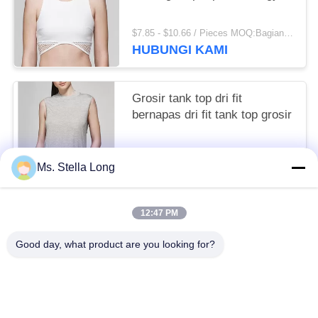
$7.85 - $10.66 / Pieces MOQ:Bagian/potongan 200
HUBUNGI KAMI
Grosir tank top dri fit
bernapas dri fit tank top grosir
$7.50 - $9.88 / Pieces MOQ:Bagian/potongan 200
Ms. Stella Long
HUBUNGI KAMI
12:47 PM
Bad Request
Semua
Good day, what product are you looking for?
Keranjang Tarik Dapur
Rak Dapur Dinding
Penyelenggara Rumah Dapur
Rak Pengeringan Hidangan