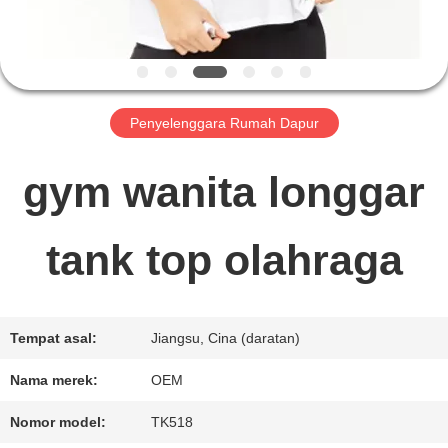
TUR
PABRIK
Penyelenggara Rumah Dapur
KONTROL
gym wanita longgar
KUALITAS
tank top olahraga
HUBUNGI
KAMI
Tempat asal:
Jiangsu, Cina (daratan)
Nama merek:
OEM
BERITA
Nomor model:
TK518