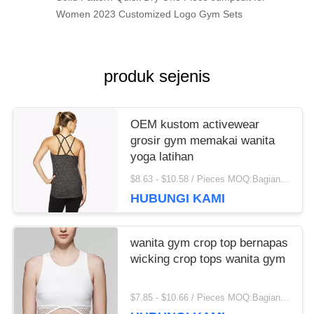
Women 2023 Customized Logo Gym Sets
produk sejenis
OEM kustom activewear
grosir gym memakai wanita
yoga latihan
$8.63 - $10.58 / Pieces MOQ:Bagian/potongan 200
HUBUNGI KAMI
wanita gym crop top bernapas
wicking crop tops wanita gym
$7.85 - $10.66 / Pieces MOQ:Bagian/potongan 200