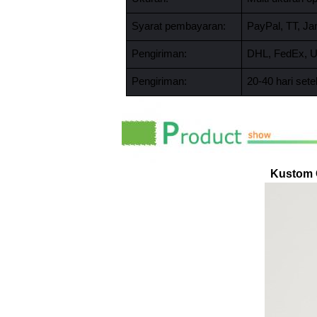
Syarat pembayaran:
PayPal, TT, Ja
Pengiriman:
DHL, FedEx, UP
Pengiriman:
20-40 hari set
Kustom 