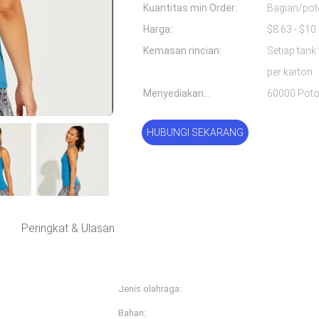
Kuantitas min Order:
Bagian/po
Harga:
Kemasan rincian:
Setiap tank
per karton
Menyediakan
60000 Poto
kemampuan:
HUBUNGI SEKARANG
Peringkat & Ulasan
Jenis olahraga:
Kebugaran & Yoga mema
Bahan:
nilon spandex / lycra, nil