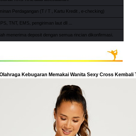
minan Perdagangan (T / T
,
Kartu Kredit
,
e-checking)
S, TNT, EMS, pengiriman laut dll ...
elah menerima deposit dengan semua rincian dikonfirmasi.
Olahraga Kebugaran Memakai Wanita Sexy Cross Kembali 