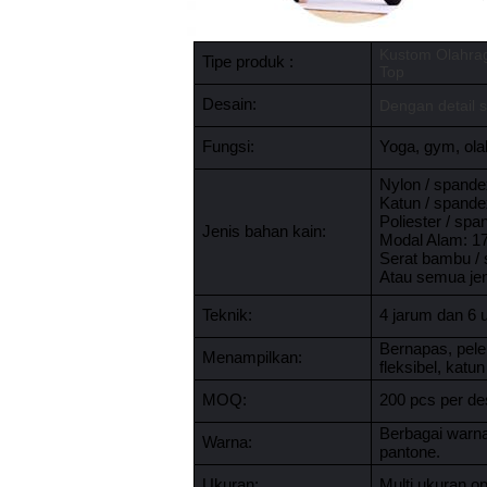
Kustom Olahra
Tipe produk :
Top
Desain:
Dengan detail s
Fungsi:
Yoga, gym, ola
Nylon / spand
Katun / spand
Poliester / sp
Jenis bahan kain:
Modal Alam: 
Serat bambu /
Atau semua jen
Teknik:
4 jarum dan 6 
Bernapas, pel
Menampilkan:
fleksibel, ka
MOQ:
200 pcs per de
Berbagai warna
Warna:
pantone.
Ukuran:
Multi ukuran o