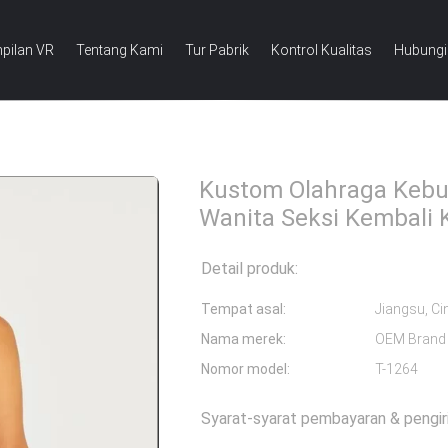
pilan VR
Tentang Kami
Tur Pabrik
Kontrol Kualitas
Hubungi
Olahraga Kebugaran Memakai Wanita Seksi Kembali Kembali Tank Top
Kustom Olahraga Keb
Wanita Seksi Kembali 
Detail produk:
Tempat asal:
Jiangsu, Ci
Nama merek:
OEM Brand
Nomor model:
T-1264
Syarat-syarat pembayaran & pengir