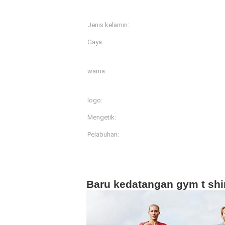
Jenis kelamin:
Perempuan
Gaya:
Kemeja & Tops
warna:
tersedia lebih dari 20 w
berbeda
logo:
Disesuaikan Logo Perce
Mengetik:
Pakaian olah raga
Pelabuhan:
Shanghai
Deskripsi Produk
Baru kedatangan gym t shirt