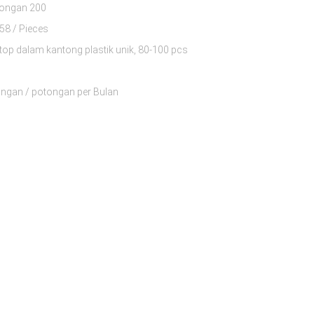
tongan 200
$8.63 - $10.58 / Pieces
 top dalam kantong plastik unik, 80-100 pcs
ngan / potongan per Bulan
kai
on 87% dan spandex