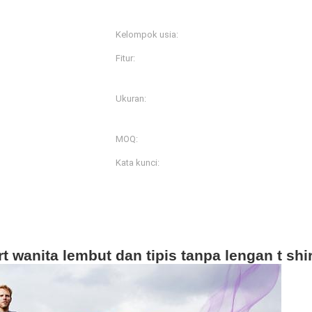
13%
Kelompok usia:
Orang dewasa
Fitur:
Anti-Bakteri, Anti-Statis, 
plus, kering cepat
Ukuran:
arna dan cetakan
XS-SML-XL-2XL
MOQ:
takan
200pcs
Kata kunci:
Pakaian olahraga wanita
 wanita lembut dan tipis tanpa lengan t shir