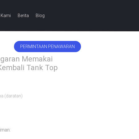
 Kami
Berita
Blog
PERMINTAAN PENAWARAN
INDONESIAN
ugaran Memakai
Kembali Tank Top
na (daratan)
iman: