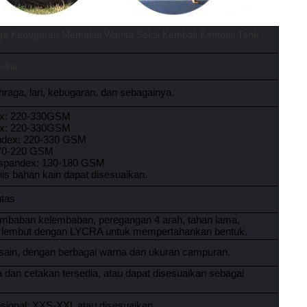
ga Kebugaran Memakai Wanita Seksi Kembali Kembali Tank
eksi
hraga, lari, kebugaran, dan sebagainya.
ex: 220-330GSM
ex: 220-330GSM
andex: 220-330 GSM
170-220 GSM
 spandex: 130-180 GSM
is bahan kain dapat disesuaikan.
utas
embaban kelembaban, peregangan 4 arah, tahan lama,
tun lembut dengan LYCRA untuk mempertahankan bentuk.
sain, dengan berbagai warna dan ukuran campuran.
 dan cetakan tersedia, atau dapat disesuaikan sebagai
psional: XXS-XXL atau disesuaikan.