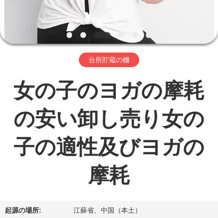
ョ
ー
台所貯蔵の棚
私
女の子のヨガの摩耗
達
に
の安い卸し売り女の
つ
子の適性及びヨガの
い
て
摩耗
工
起源の場所:
江蘇省、中国（本土）