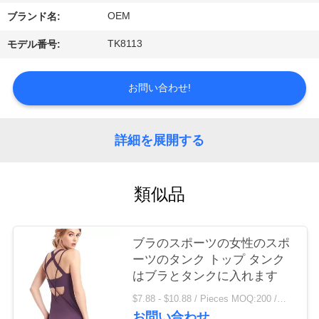
場
OEM
ブランド名:
旅
TK8113
モデル番号:
行
お問い合わせ!
品
質
詳細を展開する
管
理
類似品
私
ブラのスポーツの女性のスポ
ーツのタンク トップ タンク
達
はブラとタンクに入れます
に
$7.88 - $10.88 / Pieces MOQ:200 /関連キーワード
お問い合わせ