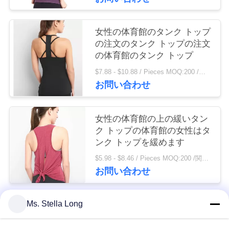
連
絡
女性の体育館のタンク トップ
の注文のタンク トップの注文
し
の体育館のタンク トップ
な
$7.88 - $10.88 / Pieces MOQ:200 /関連キーワード
お問い合わせ
さ
い
女性の体育館の上の緩いタン
ク トップの体育館の女性はタ
ンク トップを緩めます
ニ
$5.98 - $8.46 / Pieces MOQ:200 /関連キーワード
ュ
お問い合わせ
ー
Ms. Stella Long
ス
人気カテゴリ
すべて