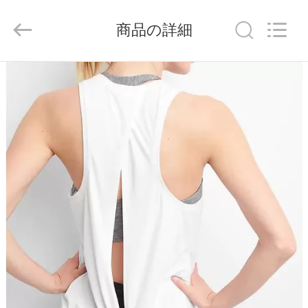
ヤ
ー.
Copyright
商品の詳細
©
2014
-
2026
Guangdong
家
Xinyuan
Color
Printing
Co.Ltd.
All
Rights
プ
Reserved.
Developed
by
ロ
ECER
ダ
ク
ト
VR
シ