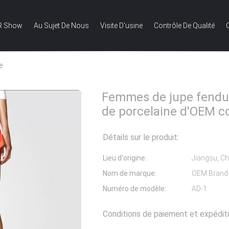
R Show
Au Sujet De Nous
Visite D'usine
Contrôle De Qualité
e
Femmes de jupe fendue de vente d'usine de porcelaine d'OEM cou
Femmes de jupe fendue
de porcelaine d'OEM c
Détails sur le produit:
Lieu d'origine:
Jiangsu, Ch
Nom de marque:
OEM Brand
Numéro de modèle:
AD-1
Conditions de paiement et expéditi