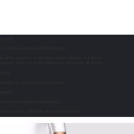
e sport.
on, 13% de spandex/LYCRA 310 gm
durable, étanche, à séchage rapide, étirable à 4 voies,
 souple, léger, en coton doux pour conserver sa forme.
6 fils
gymnase, le sport, la course à pied
imples
couleurs et imprimés disponibles
iples en option: XXS-XXL ou personnalisées