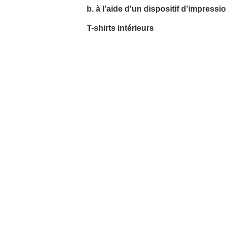
b. à l'aide d'un dispositif d'impressi
T-shirts intérieurs
*Couleurs différentes: disponible en pl
*Tissu de qualité supérieure: respirabl
*Technologie professionnelle: 4 aiguille
*Vente directe d'usine:Les prix les plus