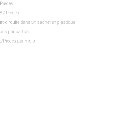
 Pieces
$5.06 - $9.88 / Pieces
t-circuite dans un sachet en plastique
pcs par carton
e/Pieces par mois
t de yoga