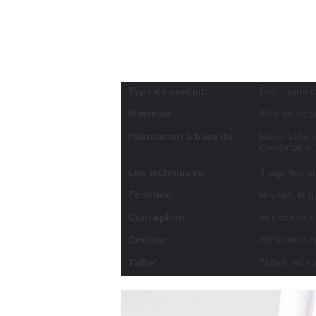
Type de produit:
Des shorts d
Matériau:
87% de nyl
Fabrication à base de:
Respirable, 
Confortable,
Les techniques:
4 aiguilles et 
Fonction:
le yoga, le 
Conception:
des shorts s
Couleur:
différentes 
Taille:
Tailles mult