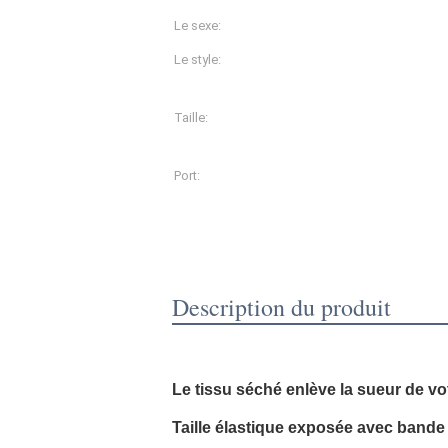
Le sexe:
Les femmes
Le style:
pantalon
Taille:
L, M, S, XL, XS, XXL, XXS
Port:
Shanghai
Description De Produit
Description du produit
Tous les sports vont s'adapter à ce s
Le tissu séché enlève la sueur de vo
Taille élastique exposée avec bande