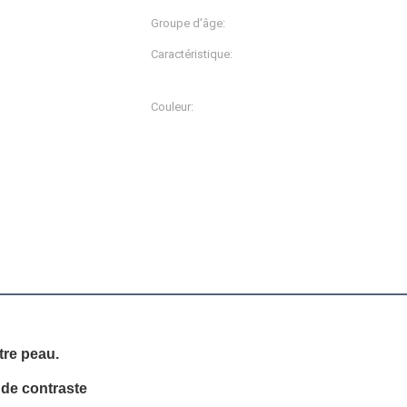
Groupe d'âge:
Adultes
Caractéristique:
Taille antibactérienne, anti
respirable, plus, à séchag
Couleur:
, XXXL
plus de 20 couleurs et copi
disponibles
hort, fait de tissu élastique pour que vous puissiez vous dé
tre peau.
 de contraste