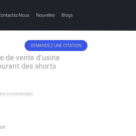
Contactez-Nous
Nouvelles
Blogs
rant des shorts
DEMANDEZ UNE CITATION
FRENCH
 de vente d'usine
ourant des shorts
ine (continentale)
on: