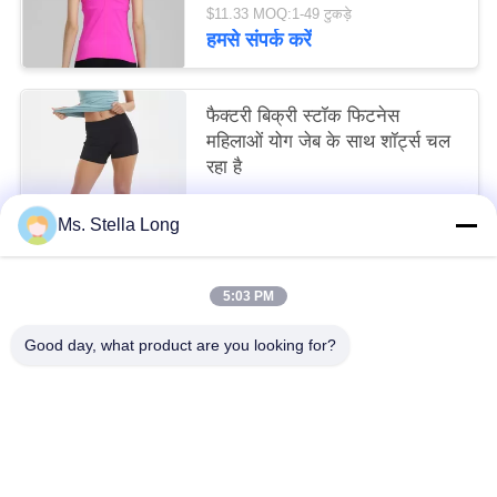
$11.33 MOQ:1-49 टुकड़े
हमसे संपर्क करें
फैक्टरी बिक्री स्टॉक फिटनेस
महिलाओं योग जेब के साथ शॉर्ट्स चल
रहा है
$8.00 MOQ:1-49 टुकड़े
Ms. Stella Long
हमसे संपर्क करें
5:03 PM
लोकप्रिय श्रेणियां
सभी
Good day, what product are you looking for?
रसोई पुल की टोकरी
दीवार रसोई रैक
रसोई घर के आयोजक
डिश सुखाने शेल्फ