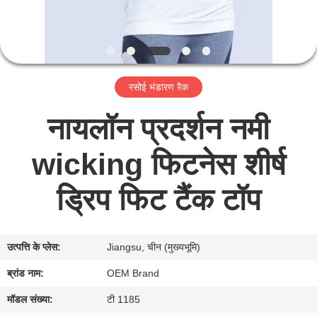
कारखाना
भ्रमण
गुणवत्ता
रसोई भंडारण रैक
नियंत्रण
नायलॉन प्रदर्शन नमी
संपर्क
wicking फिटनेस शीर्ष
करें
ड्रिप फिट टैंक टॉप
समाचार
उत्पत्ति के प्लेस:
Jiangsu, चीन (मुख्यभूमि)
एक
ब्रांड नाम:
OEM Brand
उद्धरण
मॉडल संख्या:
टी 1185
की