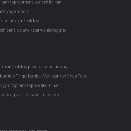
a tank top womens puncak latihan
celana yoga modis
li lintas gym tank top
sh panel celana ketat wanita legging
kaian tank top puncak tanaman yoga
ualitas Tinggi Lembut Menjalankan Yoga Tank
k gym top tank top wanita latihan
dirancang tank top wanita kustom