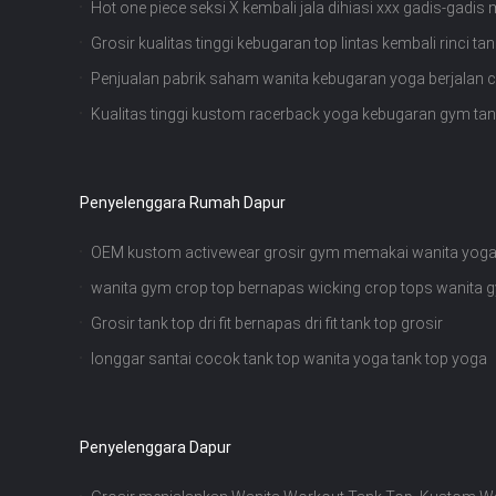
Hot one piece seksi X kembali jala dihiasi xxx gadis-gadi
piece
Grosir kualitas tinggi kebugaran top lintas kembali rinci t
Penjualan pabrik saham wanita kebugaran yoga berjalan 
Kualitas tinggi kustom racerback yoga kebugaran gym tan
Penyelenggara Rumah Dapur
OEM kustom activewear grosir gym memakai wanita yoga 
wanita gym crop top bernapas wicking crop tops wanita 
Grosir tank top dri fit bernapas dri fit tank top grosir
longgar santai cocok tank top wanita yoga tank top yoga
Penyelenggara Dapur