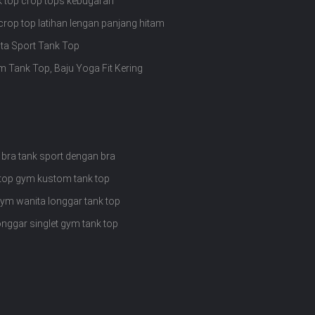
k top crop tops kebugaran
rop top latihan lengan panjang hitam
ta Sport Tank Top
 Tank Top, Baju Yoga Fit Kering
 bra tank sport dengan bra
 top gym kustom tank top
gym wanita longgar tank top
onggar singlet gym tank top