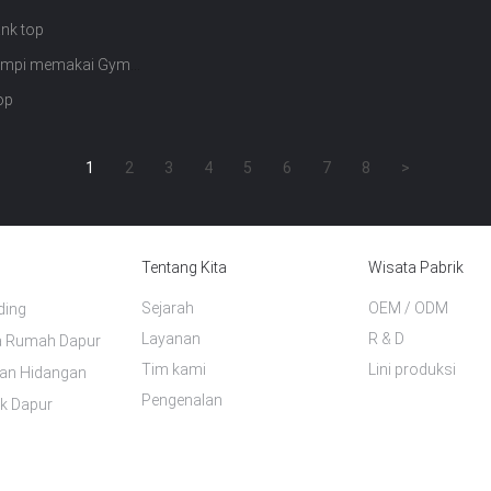
ank top
Rompi memakai Gym
op
1
2
3
4
5
6
7
8
>
Tentang Kita
Wisata Pabrik
Sejarah
OEM / ODM
ding
Layanan
R & D
a Rumah Dapur
Tim kami
Lini produksi
gan Hidangan
Pengenalan
ik Dapur