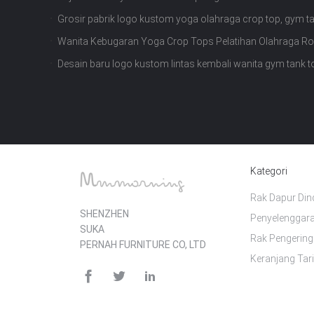
Grosir pabrik logo kustom yoga olahraga crop top, gym t
Wanita Kebugaran Yoga Crop Tops Pelatihan Olahraga 
Bernapas tank top
Desain baru logo kustom lintas kembali wanita gym tank t
Kategori
Rak Dapur Din
SHENZHEN
Penyelenggar
SUKA
Rak Pengerin
PERNAH FURNITURE CO, LTD
Keranjang Tar