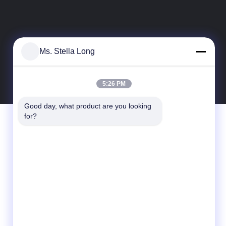
Ms. Stella Long
5:26 PM
Good day, what product are you looking 
for?
Hubungi Kami
Guangdong Xinyuan Color Printing Co.Ltd
No. 11 Huan Fu Road, Distrik Manajemen
Shang Sha, Kota Chang An, Kota Dong
Guan, Provinsi Guang Dong, Cina
86-135-0253-6352
hellen@gdxyprinting.com.cn