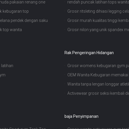
s muda pakaian renang one
rendah puncak latihan tops wanit
ank kebugaran top
Grosir ritsleting dihiasi legging 
celana pendek dengan saku
Grosir murah kualitas tinggi kemba
k top wanita
Grosir nilon yang unik spandex me
Rak Pengeringan Hidangan
latihan
Grosir womens kebugaran gym pa
gym
OEM Wanita Kebugaran memakai K
Tops
Wanita tanpa lengan longgar atleti
Activewear grosir seksi kembali 
baja Penyimpanan