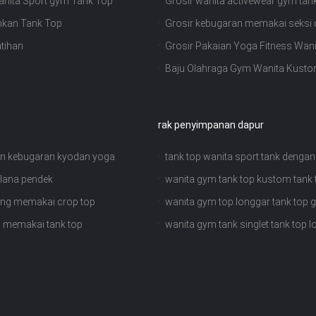
anita Sport gym Tank Top
Grosir wanita activewear gym tan
nkan Tank Top
Grosir kebugaran memakai seksi c
atihan
Grosir Pakaian Yoga Fitness Wani
Baju Olahraga Gym Wanita Kustom
rak penyimpanan dapur
ihan kebugaran kyodan yoga
tank top wanita sport tank dengan
elana pendek
wanita gym tank top kustom tank
ang memakai crop top
wanita gym top longgar tank top 
n memakai tank top
wanita gym tank singlet tank top l