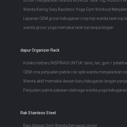
Grosir menjalankan Wanita Workout Tank Top, Kustom W
Wanita Kering Sexy Backless Yoga Gym Workout Menjala
Layanan OEM grosir kebugaran crop top wanita tank top l
wanita grosir yoga memakai tank top tanpa lengan
dapur Organizer Rack
Koleksi terbaru INSPIRASI UNTUK: tenis, lari, gym / pelat
OEM cina penjualan pabrik rok split wanita menjalankan c
Wanita aktif memakai desain baru kebugaran lengan panj
Penjualan pabrik pakaian olahraga wanita yoga kebugara
Rak Stainless Steel
Baju Atasan Gym Wanita Bernapas grosir