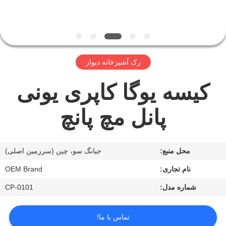
کارخانه
کنترل
کیفیت
رک آشپزخانه دیوار
کیسه یوگا کاپری یونی
با
ما
پانل مچ پانچ
تماس
بگیرید
محل منبع:
جیانگ سو، چین (سرزمین اصلی)
اخبار
نام تجاری:
OEM Brand
شماره مدل:
CP-0101
درخواست
تماس با ما!
نقل قول