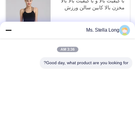
با کیفیت بالا و با کیفیت بالا بالا
مخزن بالا کابین سالن ورزش
$11.33 MOQ:1-49 قطعه
Ms. Stella Long
تماس با ما
3:36 AM
دسته بندی های محبوب
همه
Good day, what product are you looking for?
رک آشپزخانه دیوار
سبد خرید سبد خرید
قفسه خشک کردن ظرف
ساز آشپزخانه خانه
ذخیره سازی فولاد ضد زنگ
سازمان آشپزخانه
قفسه آشپزخانه
آشپزخانه ساز میزکار