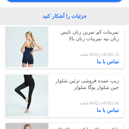
نقشه
جزئیات را آشکار کنید
سایت
تمرینات کم تمرین زنان تاپس
زنان تپه تمرینات زنان بالا
حریم
خصوصی
$11.33 MOQ:1-49 قطعه
تماس با ما
زیپ عمده فروشی تزئین شلوار
جین شلوار یوگا شلوار
$11.66 MOQ:1-49 قطعه
تماس با ما