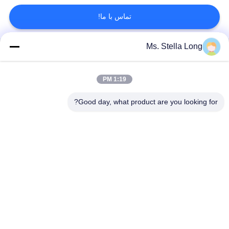
تماس با ما!
نقشه
سایت
Ms. Stella Long
جزئیات را آشکار کنید
حریم
1:19 PM
دسته بندی های محبوب
همه
خصوصی
Good day, what product are you looking for?
رک آشپزخانه دیوار
سبد خرید سبد خرید
قفسه خشک کردن ظرف
ساز آشپزخانه خانه
ذخیره سازی فولاد ضد زنگ
سازمان آشپزخانه
قفسه آشپزخانه
آشپزخانه ساز میزکار