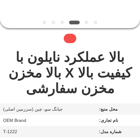
کارخانه
کنترل
کیفیت
بالا عملکرد نایلون با
با
ما
کیفیت بالا X بالا مخزن
تماس
مخزن سفارشی
بگیرید
اخبار
محل منبع:
جیانگ سو، چین (سرزمین اصلی)
نام تجاری:
OEM Brand
درخواست
شماره مدل:
T-1222
نقل قول