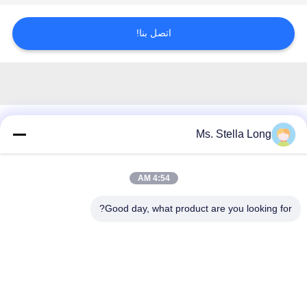
اقتباس
اتصل بنا!
خريطة
الموقع
سياسة
منتجات مماثلة
Ms. Stella Long
الخصوصية
4:54 AM
فئات شعبية
جميع
Good day, what product are you looking for?
جدار المطبخ الرف
سلة سحب المطبخ
تجفيف الصحون الجرف
مطبخ البيت المنظم