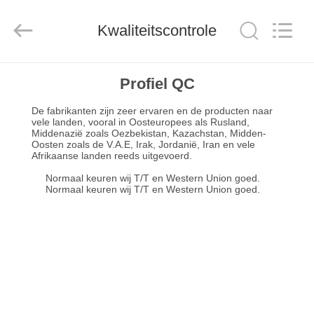
Xinyuan
Color
Printing
Kwaliteitscontrole
Co.Ltd.
All
Rights
Reserved.
Developed
HUIS
by
Profiel QC
ECER
De fabrikanten zijn zeer ervaren en de producten naar
PRODUCTEN
vele landen, vooral in Oosteuropees als Rusland,
Middenazië zoals Oezbekistan, Kazachstan, Midden-
Oosten zoals de V.A.E, Irak, Jordanië, Iran en vele
Afrikaanse landen reeds uitgevoerd.
VR-
Normaal keuren wij T/T en Western Union goed.
SHOW
Normaal keuren wij T/T en Western Union goed.
ONGEVEER
ONS
FABRIEKSREIS