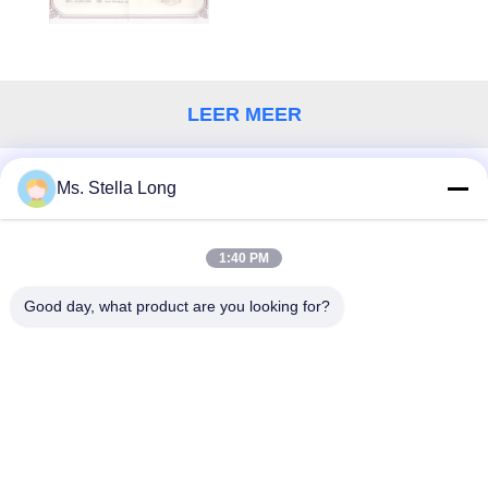
LEER MEER
Ms. Stella Long
CONTACTEER ONS!
1:40 PM
populaire categorieën
Alle
Good day, what product are you looking for?
De Mand Van De Keukentrekkracht
Het Rek Van De Muurkeuken
De Organisator Van Het Keukenhuis
Schotel Drogende Plank
Keukenorganisator
Roestvrij Staalopslag