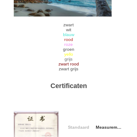
PRIVACYBELEID
zwart
wit
blauw
rood
roze
groen
yello
grijs
zwart rood
zwart grijs
Certificaten
Standaard
Measurement type approval