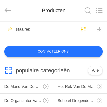
Xinyuan
Color
Printing
Producten
Co.Ltd.
All
Rights
Reserved.
Developed
HUIS
16
by
ECER
staalrek
De Mand van de
PRODUCTEN
keukentrekkracht
CONTACTEER ONS!
VR-
SHOW
populaire categorieën
Alle
18
ONGEVEER
Het Rek van de
ONS
De Mand Van De Keukentrekkracht
Het Rek Van De Muurkeuken
muurkeuken
FABRIEKSREIS
De Organisator Van Het Keukenhuis
Schotel Drogende Plank