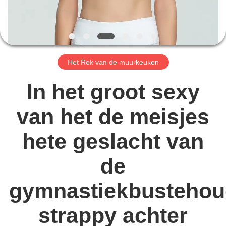
KWALITEITSCONTROLE
CONTACTEER
Het Rek van de muurkeuken
ONS
In het groot sexy
NIEUWS
van het de meisjes
VERZOEK
hete geslacht van
OM EEN
de
CITAAT
gymnastiekbustehou
SITEMAP
strappy achter