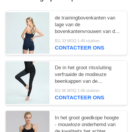
de trainingbovenkanten van
lage van de
bovenkantenvrouwen van de
moqtraining de mouwloze
$11.33 MOQ:1-49 stukken
onderhemdenvrouwen
CONTACTEER ONS
De in het groot ritssluiting
verfraaide de modieuze
beenkappen van de
yogabroek
$11.66 MOQ:1-49 stukken
CONTACTEER ONS
In het groot goedkope hoogte
- mouwloze onderhemd van
de kwaliteits het achter