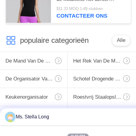
dwarsgymnastiek
$11.33 MOQ:1-49 stukken
CONTACTEER ONS
populaire categorieën
Alle
De Mand Van De Keukentrekkracht
Het Rek Van De Muurkeuken
De Organisator Van Het Keukenhuis
Schotel Drogende Plank
Keukenorganisator
Roestvrij Staalopslag
Het Rek Van De Keukenorganisator
De Rekken Van De Keukenopslag
Ms. Stella Long