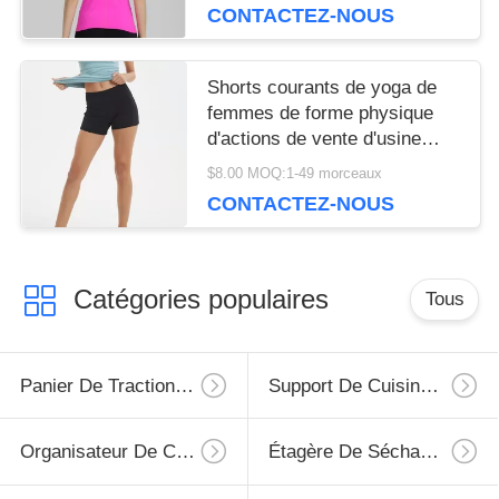
forme physique
CONTACTEZ-NOUS
Shorts courants de yoga de
femmes de forme physique
d'actions de vente d'usine
avec la poche
$8.00 MOQ:1-49 morceaux
CONTACTEZ-NOUS
Catégories populaires
Tous
Panier De Traction De Cuisine
Support De Cuisine De Mur
Organisateur De Chambre De Cuisine
Étagère De Séchage De Plat