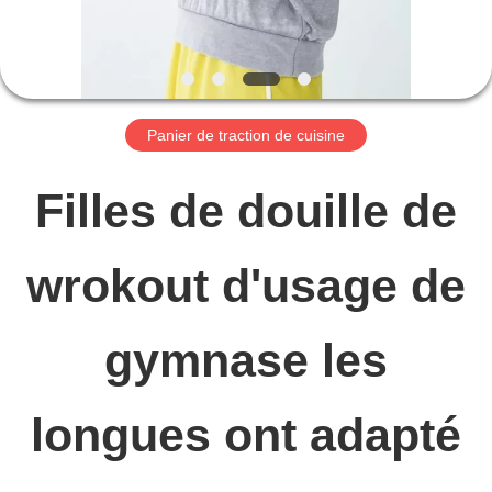
DE
NOUS
Panier de traction de cuisine
VISITE
Filles de douille de
D'USINE
wrokout d'usage de
CONTRÔLE
DE
gymnase les
QUALITÉ
longues ont adapté
CONTACTEZ-