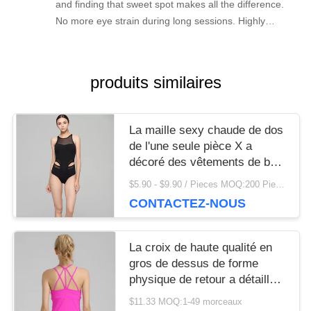
and finding that sweet spot makes all the difference.
No more eye strain during long sessions. Highly
recommend taking the time to set it up properly!""The
Pico 4's visual clarity is fantastic once you dial in the
IPD correctly. The manual adjustment is smooth, and
produits similaires
finding that sweet spot makes all the difference. No
more eye strain during long sessions. Highly
recommend taking the time to set it up properly!""The
La maille sexy chaude de dos
Pico 4's visual clarity is fantastic once you dial in the
de l'une seule pièce X a
IPD correctly. The manual adjustment is smooth, and
décoré des vêtements de bain
finding that sweet spot makes all the difference. No
d'une seule pièce des jeunes
$5.90 - $9.90 / Pieces MOQ:200 Piece / Pieces
more eye strain during long sessions. Highly
filles xxx
CONTACTEZ-NOUS
recommend taking the time to set it up properly!""The
Pico 4's visual clarity is fantastic once you dial in the
IPD correctly. The manual adjustment is smooth, and
La croix de haute qualité en
finding that sweet spot makes all the difference. No
gros de dessus de forme
more eye strain during long sessions. Highly r
physique de retour a détaillé
le dessus de réservoir de
$11.33 MOQ:1-49 morceaux