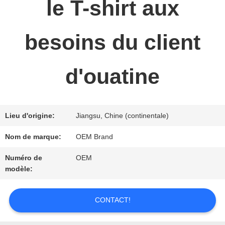
le T-shirt aux
NOUS
besoins du client
NOUVELLES
d'ouatine
DEMANDEZ
UNE
Lieu d'origine:
Jiangsu, Chine (continentale)
CITATION
Nom de marque:
OEM Brand
Numéro de
OEM
PLAN
modèle:
DU
CONTACT!
SITE