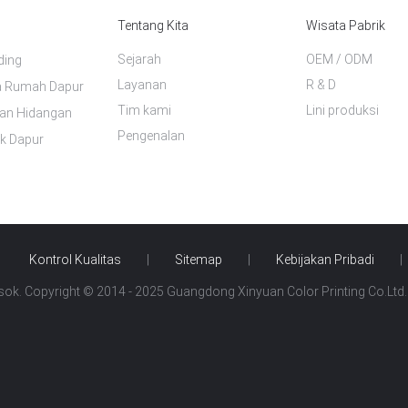
Tentang Kita
Wisata Pabrik
Sejarah
OEM / ODM
ding
Layanan
R & D
a Rumah Dapur
Tim kami
Lini produksi
gan Hidangan
Pengenalan
ik Dapur
Kontrol Kualitas
|
Sitemap
|
Kebijakan Pribadi
|
k. Copyright © 2014 - 2025 Guangdong Xinyuan Color Printing Co.Ltd. 