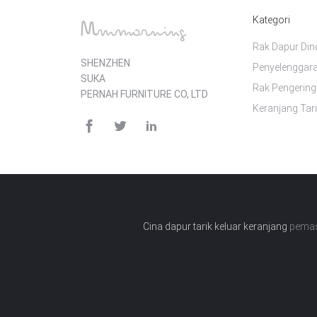
Kategori
Rak Dapur Din
SHENZHEN
Penyelenggar
SUKA
Rak Pengerin
PERNAH FURNITURE CO, LTD
Keranjang Tar
Cina dapur tarik keluar keranjang
pemaso