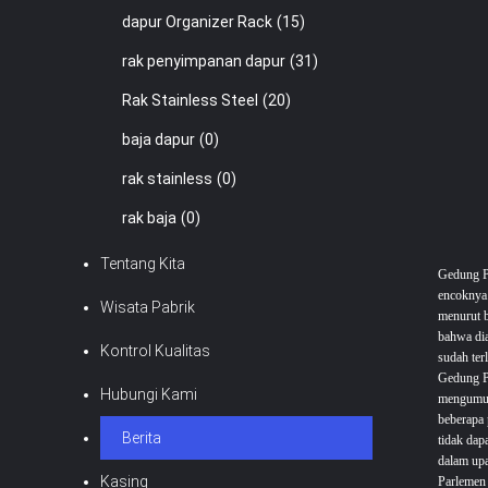
dapur Organizer Rack
(15)
rak penyimpanan dapur
(31)
Rak Stainless Steel
(20)
baja dapur
(0)
rak stainless
(0)
rak baja
(0)
Tentang Kita
Gedung Pa
encoknya
Wisata Pabrik
menurut b
bahwa dia
Kontrol Kualitas
sudah ter
Gedung Pa
Hubungi Kami
mengumum
beberapa 
Berita
tidak dap
dalam upa
Kasing
Parlemen 