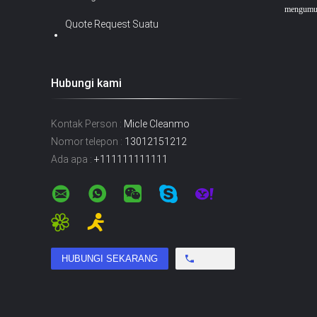
mengumum
Quote Request Suatu
Hubungi kami
Kontak Person :
Micle Cleanmo
Nomor telepon :
13012151212
Ada apa :
+111111111111
Free call