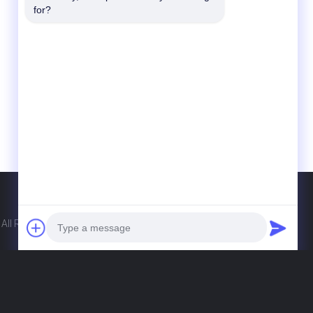
for?
Hubungi Kami
Guangdong Xinyuan Color Printing Co.Ltd
No. 11 Huan Fu Road, Distrik Manajemen
Shang Sha, Kota Chang An, Kota Dong
Guan, Provinsi Guang Dong, Cina
86-135-0253-6352
hellen@gdxyprinting.com.cn
All Rights Reserved. Developed by
ECER
Photo