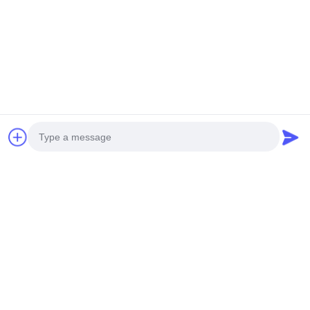
Photo
Video Call
Audio Call