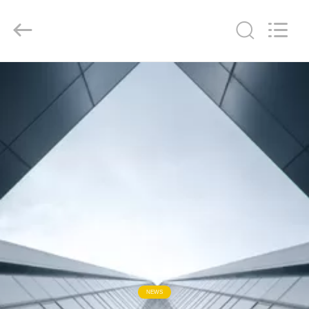
Color
Printing
Co.Ltd.
All
Rights
Reserved.
Developed
by
RUMAH
ECER
PRODUK
TAMPILAN
VR
TENTANG
KAMI
TUR
NEWS