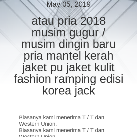
PABRIK
May 05, 2019
atau pria 2018
KONTROL
musim gugur /
KUALITAS
musim dingin baru
HUBUNGI
pria mantel kerah
KAMI
jaket pu jaket kulit
fashion ramping edisi
BERITA
korea jack
PERMINTAAN
PENAWARAN
Biasanya kami menerima T / T dan
Western Union.
SITEMAP
Biasanya kami menerima T / T dan
Western Union.