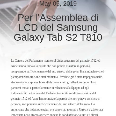
DELLA
May 05, 2019
FABBRICA
Per l'Assemblea di
LCD del Samsung
CONTROLLO
DI
Galaxy Tab S2 T810
QUALITÀ
CONTATTICI
Le Camere del Parlamento riunite sul diciassettesime del gennaio 1712 ed
Anne hanno inviato la parola che non poteva assistere in persona,
recuperando sufficientemente dal suo attacco della gotta. Ha annunciato che i
NOTIZIE
plenipotenziari ora sono stati montati a Utrecht e già è stata impegnata nello
sforzo ottenere appena la soddisfazione a tutti gli alleati secondo i loro
parecchi trattati e particolarmente in relazione alla Spagna ed agli
RICHIEDA
indipendenti. Le Camere del Parlamento riunite sul diciassettesime del
gennaio 1712 ed Anne hanno inviato la parola che non poteva assistere in
UNA
persona, recuperando sufficientemente dal suo attacco della gotta. Ha
CITAZIONE
annunciato che i plenipotenziari ora sono stati montati a Utrecht e già è stata
impegnata nello sforzo ottenere appena la soddisfazione a tutti gli alleati