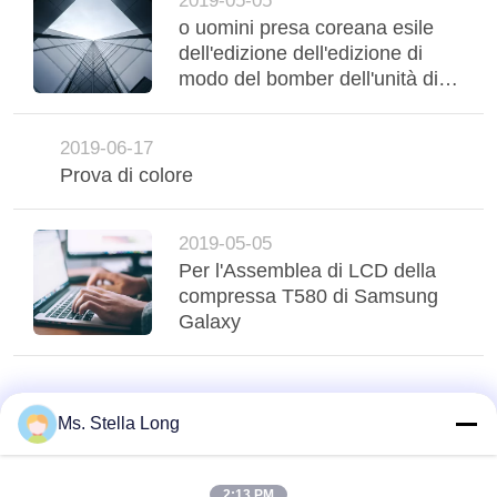
2019-05-05
o uomini presa coreana esile
dell'edizione dell'edizione di
modo del bomber dell'unità di
elaborazione del rivestimento
del risvolto del cappotto dei
2019-06-17
nuovi uomini inverno/di 2018
Prova di colore
autunni della presa di modo
dell'edizione della presa di
modo coreano esile coreano
2019-05-05
esile del bomber
Per l'Assemblea di LCD della
compressa T580 di Samsung
Galaxy
Ms. Stella Long
2:13 PM