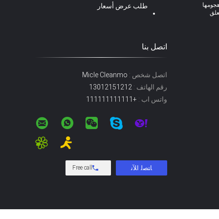
من هجومها
طلب عرض أسعار
علق
اتصل بنا
اتصل شخص :
Micle Cleanmo
رقم الهاتف :
13012151212
واتس اب :
+111111111111
Free call