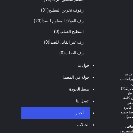
رفوف تخزين المطبخ
(31)
رف الفولاذ المقاوم للصدأ
(20)
المطبخ الصلب
(0)
رف غير القابل للصدأ
(0)
رف الصلب
(0)
حول بنا
قد تم
جولة في المعمل
برلمانات
ي
أعيد تجميع البرلمانات في 17 يناير 1712
ضبط الجودة
رطوا
17 ، وأرسلت آن كلمة
اتصل بنا
سعي
 لم تكن قادرة
ضا جميع
أخبار
ر شخصيًا ،
الحالات
 تتعافى
متعددة ،