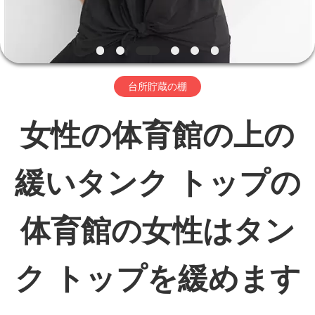
シ
ョ
ー
台所貯蔵の棚
女性の体育館の上の
私
達
緩いタンク トップの
に
体育館の女性はタン
つ
い
ク トップを緩めます
て