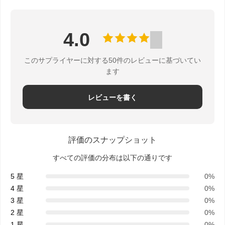
私
達
4.0
に
このサプライヤーに対する50件のレビューに基づいてい
ます
連
レビューを書く
絡
し
評価のスナップショット
な
すべての評価の分布は以下の通りです
さ
5 星
0%
4 星
0%
い
3 星
0%
2 星
0%
1 星
0%