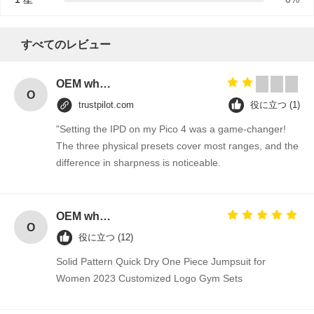
ニ
ュ
すべてのレビュー
ー
OEM wholesale elegant T-back strap detail woman fitness gym tank top
O
ス
trustpilot.com
役に立つ (1)
"Setting the IPD on my Pico 4 was a game-changer!
The three physical presets cover most ranges, and the
引
difference in sharpness is noticeable.
用
を
OEM wholesale elegant T-back strap detail woman fitness gym tank top
O
役に立つ (12)
要
Solid Pattern Quick Dry One Piece Jumpsuit for
求
Women 2023 Customized Logo Gym Sets