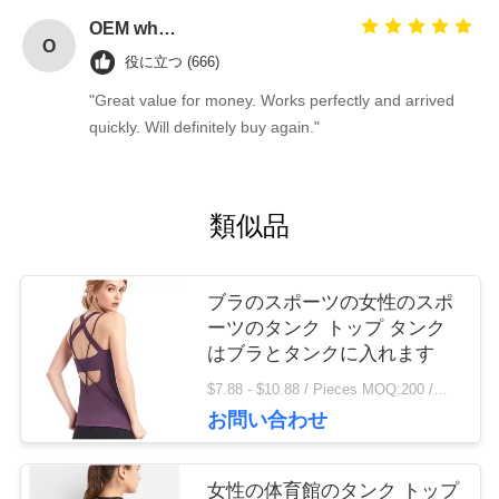
し
OEM wholesale elegant T-back strap detail woman fitness gym tank top
な
O
役に立つ (666)
さ
"Great value for money. Works perfectly and arrived
quickly. Will definitely buy again."
い
類似品
地
図
ブラのスポーツの女性のスポ
ーツのタンク トップ タンク
はブラとタンクに入れます
プ
$7.88 - $10.88 / Pieces MOQ:200 /関連キーワード
ラ
お問い合わせ
イ
女性の体育館のタンク トップ