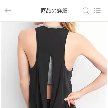
ヤ
ー.
Copyright
商品の詳細
©
2014
-
家
2026
Guangdong
Xinyuan
Color
Printing
プ
Co.Ltd.
All
ロ
Rights
Reserved.
Developed
ダ
by
ECER
ク
ト
VR