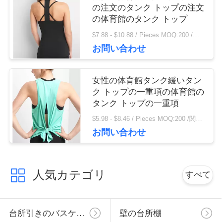
バ
の注文のタンク トップの注文
の体育館のタンク トップ
シ
$7.88 - $10.88 / Pieces MOQ:200 /関連キーワード
お問い合わせ
ー
ポ
女性の体育館タンク緩いタン
ク トップの一重項の体育館の
リ
タンク トップの一重項
シ
$5.98 - $8.46 / Pieces MOQ:200 /関連キーワード
お問い合わせ
ー
人気カテゴリ
すべて
台所引きのバスケット
壁の台所棚