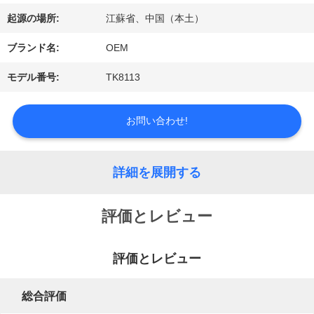
起源の場所:
江蘇省、中国（本土）
工
ブランド名:
OEM
場
モデル番号:
TK8113
旅
お問い合わせ!
行
詳細を展開する
品
質
評価とレビュー
管
評価とレビュー
理
総合評価