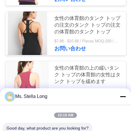
連
絡
女性の体育館のタンク トップ
の注文のタンク トップの注文
し
の体育館のタンク トップ
な
$7.88 - $10.88 / Pieces MOQ:200 /関連キーワード
お問い合わせ
さ
い
女性の体育館の上の緩いタン
ク トップの体育館の女性はタ
ンク トップを緩めます
ニ
$5.98 - $8.46 / Pieces MOQ:200 /関連キーワード
ュ
Ms. Stella Long
お問い合わせ
ー
10:19 AM
ス
人気カテゴリ
すべて
Good day, what product are you looking for?