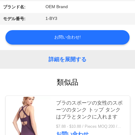
場
OEM Brand
ブランド名:
旅
1-BY3
モデル番号:
行
お問い合わせ!
品
質
詳細を展開する
管
理
類似品
私
ブラのスポーツの女性のスポ
ーツのタンク トップ タンク
達
はブラとタンクに入れます
に
$7.88 - $10.88 / Pieces MOQ:200 /関連キーワード
お問い合わせ