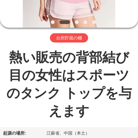
ョ
ー
台所貯蔵の棚
私
熱い販売の背部結び
達
に
目の女性はスポーツ
つ
のタンク トップを与
い
て
えます
工
起源の場所:
江蘇省、中国（本土）