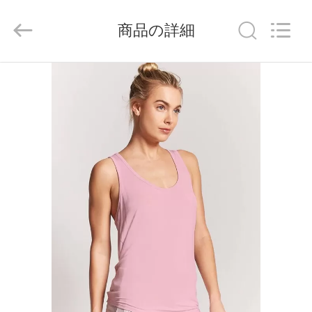
ヤ
ー.
Copyright
商品の詳細
©
2014
-
2026
Guangdong
家
Xinyuan
Color
Printing
Co.Ltd.
All
Rights
プ
Reserved.
Developed
by
ロ
ECER
ダ
ク
ト
VR
シ