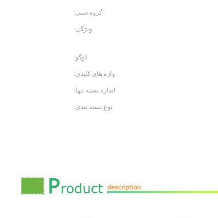
گروه سنی:
بزرگسالان
ویژگی:
حجم، سریع خشک
لوگو:
چاپ لوگو سفارشی
واژه هاي كليدي:
سینه بند اسپندکس
اندازه بسته تنها:
35X25X2 سانتی متر
نوع بسته بندی:
هر کدام از سینه بند
پلاستیکی منحصر به فرد، 140 پیک در هر