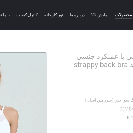
محصولات
نمایش VR
درباره ما
تور کارخانه
کنترل کیفیت
با ما 
شی با عملکرد جنسی عمده فروشی سینه بند strappy back bra ورزشی
ی با عملکرد جنسی
عمده فروشی سینه بند strappy back bra
گ سو، چین (سرزمین اصلی)
OEM B
B-