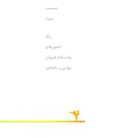
جنسیت:
زنان
سبک:
شلوار
رنگ:
قرمز، سیاه و سفید
کشورهاي:
1 قطعه
واحدهای فروش:
آیتم تنها
تنها وزن ناخالص:
0.15 کیلوگرم
توضیحات محصول