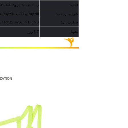
اندازه:
چند اندازه اختیاری: XXS-XXL یا سفارشی.
شرایط پرداخت:
PayPal و TT، اما PayPal فقط برای مقدار سفارش زیر 1000 دلار است.
حمل دریایی:
DHL، FedEx، UPS، TNT، EMS، حمل و نقل دریایی و 
تحویل:
3-7 روز