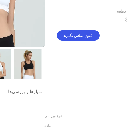
$
اکنون تماس بگیرید
امتیازها و بررسی‌ها
نوع ورزشی:
تناسب اندام و لباس ی
ماده:
نایلون اسپندکس / لیک