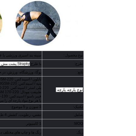
نوع محصول :
سینه بند اسپری ورزشی با عملکرد جنس
طرح:
با طرح
Strapky پشت مش پانل ورزشی
تابع:
یوگا، ورزشگاه، ورزش، در حا
نایلون / اسپندکس: 220-330GSM
پنبه / اسپندکس: 220-330GSM
پلی استر / اسپندکس: 220-330 GSM
نوع پارچه پارچه:
طبیعت مودال: GSM 170-220
فیبر بامبو / اسپندکس: 130-180 GSM
یا هر نوع مواد پارچه ای را 
تکنیک:
3 سوزن و 5 موضوع
شامل:
تنفس، رطوبت، کشش 4 طرفه، دوام، انعطاف پذیر، نرم با پنبه با LYCRA برای حفظ شکل.
MOQ:
1 کامپیوتر
رنگ:
رنگ ها و چاپ های مختلف در