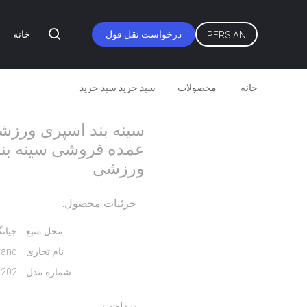
درخواست نقل قول
خانه
PERSIAN
خانه
محصولات
سبد خرید سبد خرید
سینه بند اسپری ورز
سینه بند اسپری ورزش
ورزشی
جزئیات محصول:
محل منبع:
جیان
نام تجاری:
rand
شماره مدل:
1202
پرداخت: