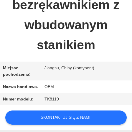
bezrękawnikiem z
NAMI
wbudowanym
AKTUALNOŚCI
stanikiem
POPROSIĆ
O
Miejsce
Jiangsu, Chiny (kontynent)
pochodzenia:
WYCENĘ
Nazwa handlowa:
OEM
SITEMAP
Numer modelu:
TK8119
SKONTAKTUJ SIĘ Z NAMI!
POLITYKA