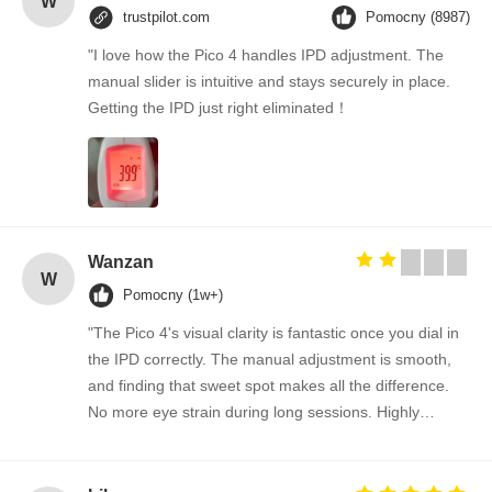
W
trustpilot.com
Pomocny (8987)
"I love how the Pico 4 handles IPD adjustment. The
manual slider is intuitive and stays securely in place.
Getting the IPD just right eliminated！
Wanzan
W
Pomocny (1w+)
"The Pico 4's visual clarity is fantastic once you dial in
the IPD correctly. The manual adjustment is smooth,
and finding that sweet spot makes all the difference.
No more eye strain during long sessions. Highly
recommend taking the time to set it up properly!""The
Pico 4's visual clarity is fantastic once you dial in the
IPD correctly. The manual adjustment is smooth, and