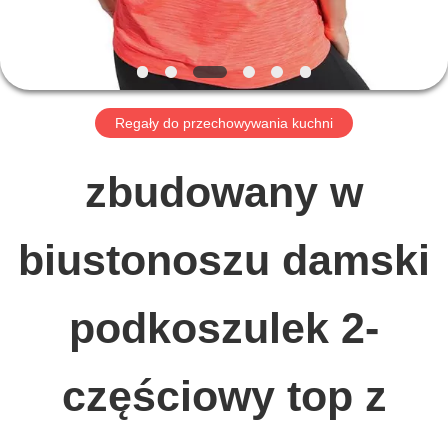
WYCIECZKA
PO
Regały do ​​przechowywania kuchni
FABRYCE
zbudowany w
KONTROLA
biustonoszu damski
JAKOŚCI
podkoszulek 2-
SKONTAKTUJ
SIĘ
częściowy top z
Z