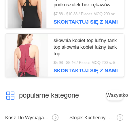
podkoszulek bez rękawów
$7.88 - $10.88 / Pieces MOQ:200 szt/sztuk
SKONTAKTUJ SIĘ Z NAMI
siłownia kobiet top luźny tank
top siłownia kobiet luźny tank
top
$5.98 - $8.46 / Pieces MOQ:200 szt/sztuk
SKONTAKTUJ SIĘ Z NAMI
popularne kategorie
Wszystko
Kosz Do Wyciągania Kuchni
Stojak Kuchenny Naścienny