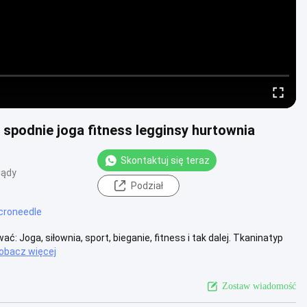
 spodnie joga fitness legginsy hurtownia
Skontaktuj się teraz
lądy
Podział
croneedle
ać: Joga, siłownia, sport, bieganie, fitness i tak dalej. Tkaninatyp
obacz więcej
Zostaw wiadomość