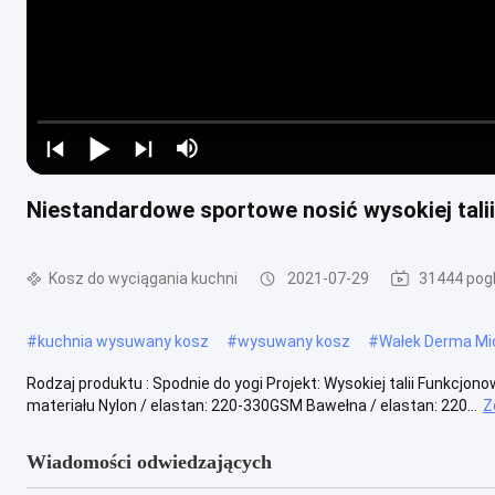
Niestandardowe sportowe nosić wysokiej talii
Kosz do wyciągania kuchni
2021-07-29
31444 pog
#
kuchnia wysuwany kosz
#
wysuwany kosz
#
Wałek Derma Mi
Rodzaj produktu : Spodnie do yogi Projekt: Wysokiej talii Funkcjonow
materiału Nylon / elastan: 220-330GSM Bawełna / elastan: 220...
Z
Wiadomości odwiedzających