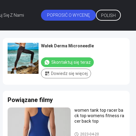
uj Się Z Nami
POPROSIĆ O WYCENĘ
POLISH
Wałek Derma Microneedle
Skontaktuj się teraz
Dowiedz się więcej
Powiązane filmy
women tank top racer ba
ck top womens fitness ra
cer back top
Fuel rail feed
2023-04-20