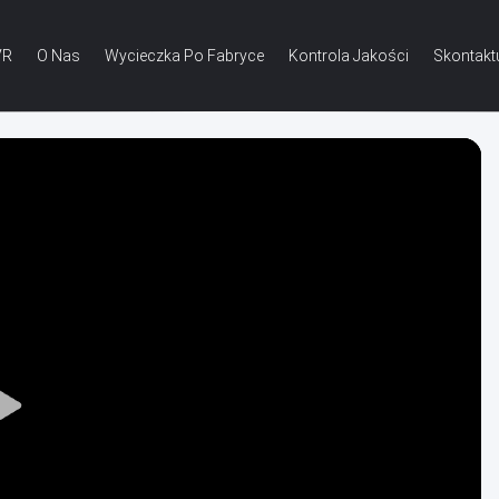
VR
O Nas
Wycieczka Po Fabryce
Kontrola Jakości
Skontakt