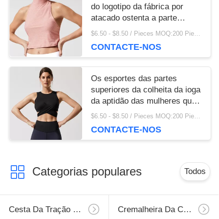
do logotipo da fábrica por
atacado ostenta a parte
superior da colheita, camiseta
$6.50 - $8.50 / Pieces MOQ:200 Piece / Pieces
de alças do gym
CONTACTE-NOS
Os esportes das partes
superiores da colheita da ioga
da aptidão das mulheres que
treinam a veste vestem a
$6.50 - $8.50 / Pieces MOQ:200 Piece / Pieces
camiseta de alças respirável
CONTACTE-NOS
do Gym
Categorias populares
Todos
Cesta Da Tração Da Cozinha
Cremalheira Da Cozinha Da Parede