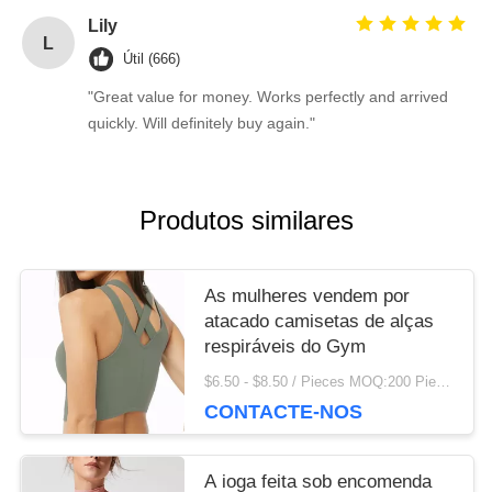
Lily
L
Útil (666)
"Great value for money. Works perfectly and arrived
quickly. Will definitely buy again."
Produtos similares
As mulheres vendem por
atacado camisetas de alças
respiráveis do Gym
$6.50 - $8.50 / Pieces MOQ:200 Piece / Pieces
CONTACTE-NOS
A ioga feita sob encomenda