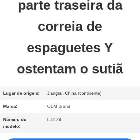
parte traseira da
NOS
correia de
NOTÍCIA
espaguetes Y
PEÇA
ostentam o sutiã
UMAS
CITAÇÕES
Lugar de origem:
Jiangsu, China (continente)
MAPA
Marca:
OEM Brand
DO
Número do
L-8129
modelo:
SITE