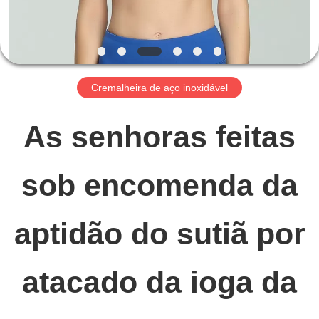
NÓS
EXCURSÃO
Cremalheira de aço inoxidável
DA
As senhoras feitas
FÁBRICA
sob encomenda da
CONTROLE
DA
aptidão do sutiã por
QUALIDADE
atacado da ioga da
CONTACTE-