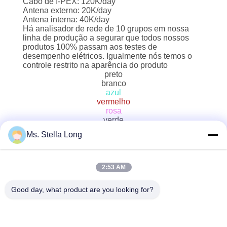
Cabo de I-PEX: 120K/day
Antena externo: 20K/day
Antena interna: 40K/day
Há analisador de rede de 10 grupos em nossa
linha de produção a segurar que todos nossos
produtos 100% passam aos testes de
desempenho elétricos. Igualmente nós temos o
controle restrito na aparência do produto
preto
branco
azul
vermelho
rosa
verde
yello
Ms. Stella Long
cinzento
vermelho preto
cinza preto
2:53 AM
APRENDA MAIS
Good day, what product are you looking for?
FALE CONOSCO!