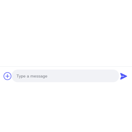
Categorias populares
Todos
Cesta Da Tração Da Cozinha
Cremalheira Da Cozinha Da Parede
Organizador Da Casa Da Cozinha
Prateleira De Secagem Do Prato
Organizador Da Cozinha
Armazenamento De Aço Inoxidável
Cremalheira Do Organizador Da Cozinha
Cremalheiras Do Armazenamento Da Cozinha
Photo
Subscreva
Video Call