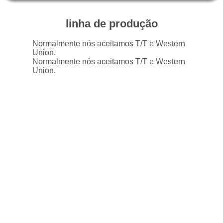
EXCURSÃO
DA
linha de produção
FÁBRICA
Normalmente nós aceitamos T/T e Western
Union.
Normalmente nós aceitamos T/T e Western
CONTROLE
Union.
DA
QUALIDADE
CONTACTE-
NOS
NOTÍCIA
PEÇA