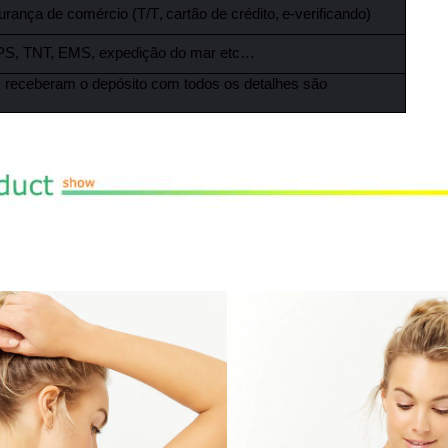
gurança de comércio (T/T
,
cartão de crédito
,
e-verificando)
PS, TNT, EMS, expedição do mar etc…
s receberam o depósito com todos os detalhes são
xam a camiseta de alças fraca das mulheres superiores do gym da camis