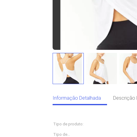
Informação Detalhada
Descrição 
Informação Detalhada
Tipo de produto:
roupas esportivas
Tipo de
O serviço do OEM