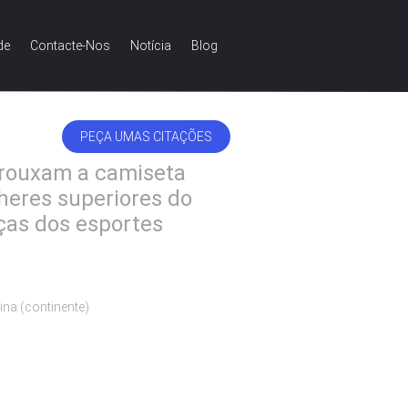
de
Contacte-Nos
Notícia
Blog
eres superiores do gym da camiseta de alças dos esportes
PEÇA UMAS CITAÇÕES
PORTUGUESE
frouxam a camiseta
heres superiores do
ças dos esportes
ina (continente)