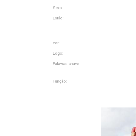
Alimentação:
Sexo:
Mulher
Estilo:
Camisola de alças
cor:
Mais de 20 cores diferent
Logo:
Impressão personalizada
Palavras-chave:
as mulheres do gym afr
alças
Função:
Umidade Wicking
Descrição De Produto