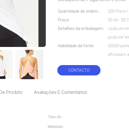
Quantidade de ordem
200 Piece /
mínima:
Preço:
Detalhes da embalagem:
cada um em
pode ser e
Habilidade da fonte:
60000 part
afrouxam a
CONTACTO
De Produto
Avaliações E Comentários
Tipo do
Desgaste da aptidão & da
Sportswear:
Materiais:
Spandex modal