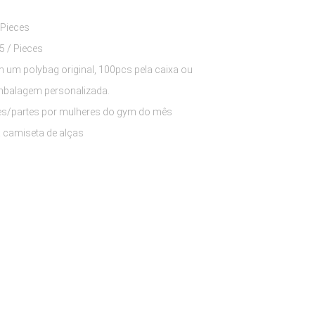
 Pieces
$6.66 - $8.25 / Pieces
 um polybag original, 100pcs pela caixa ou
mbalagem personalizada.
es/partes por mulheres do gym do mês
 camiseta de alças
 ioga