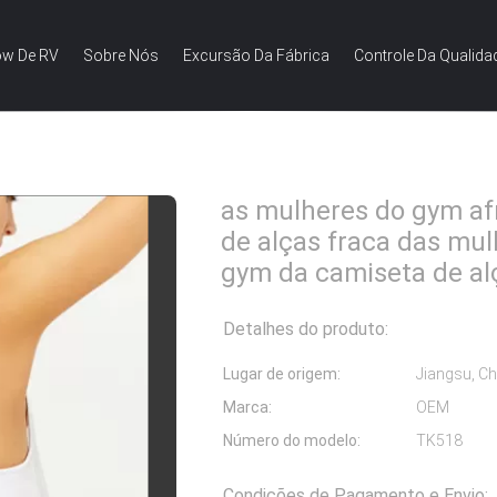
w De RV
Sobre Nós
Excursão Da Fábrica
Controle Da Qualida
as mulheres do gym afrouxam a camiseta de alças fraca das mulh
as mulheres do gym a
de alças fraca das mul
gym da camiseta de al
Detalhes do produto:
Lugar de origem:
Jiangsu, Ch
Marca:
OEM
Número do modelo:
TK518
Condições de Pagamento e Envio: