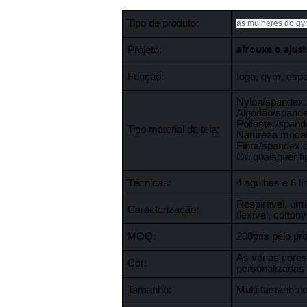
Tipo de produto:
as mulheres do gy
Projeto:
afrouxe o ajus
Função:
Ioga, gym, espo
Nylon/spandex
Algodão/spand
Poliéster/span
Tipo material da tela:
Natureza moda
Fibra/spandex 
Ou quaisquer ti
Técnicas:
4 agulhas e 6 l
Respirável, umi
Caracterização:
flexível, cotto
MOQ:
200pcs pelo pro
As várias cores
Cor:
personalizadas
Tamanho:
Multi tamanho 