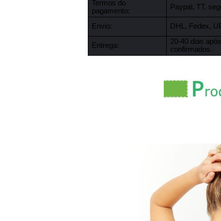
Termos do
Paypal, TT, se
pagamento:
Envio:
DHL, Fedex, U
20-40 dias apó
Entrega:
confirmados.
as mulheres do gym afrou