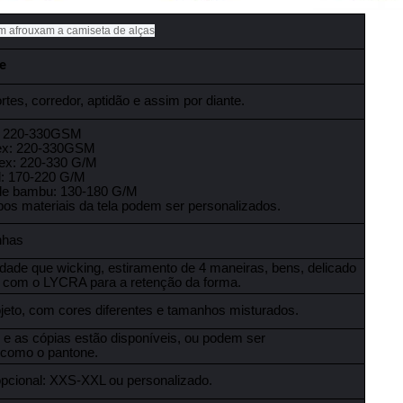
m afrouxam a camiseta de alças
te
rtes, corredor, aptidão e assim por diante.
: 220-330GSM
ex: 220-330GSM
dex: 220-330 G/M
l: 170-220 G/M
de bambu: 130-180 G/M
pos materiais da tela podem ser personalizados.
inhas
dade que wicking, estiramento de 4 maneiras, bens, delicado
ny com o LYCRA para a retenção da forma.
jeto, com cores diferentes e tamanhos misturados.
 e as cópias estão disponíveis, ou podem ser
 como o pantone.
opcional: XXS-XXL ou personalizado.