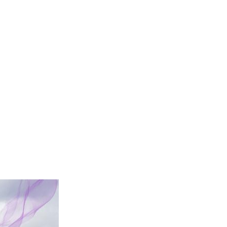
o, Anti-UV,
o, rapidamente seco,
XXXL