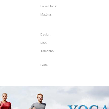
Faixa Etária:
Adultos
Matéria:
Anti-bacteriano, antiestátic
respirável, mais o tamanh
respirável, wi
Design:
es
Aceite personalizam
MOQ:
 do logotipo
200pcs
Tamanho:
ouxam a camiseta de
L, M, S, XL, XS, XXL, XXS, 
Porta:
Shanghai