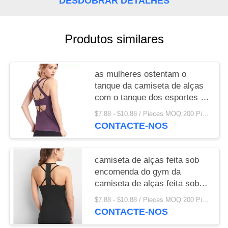
DESDOBRAR DETALHES
Produtos similares
as mulheres ostentam o
tanque da camiseta de alças
com o tanque dos esportes do
sutiã com sutiã
$7.88 - $10.88 / Pieces MOQ:200 Piece / Pieces
CONTACTE-NOS
camiseta de alças feita sob
encomenda do gym da
camiseta de alças feita sob
encomenda da camiseta de
$7.88 - $10.88 / Pieces MOQ:200 Piece / Pieces
alças do gym das mulheres
CONTACTE-NOS