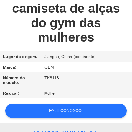
UMAS
camiseta de alças
CITAÇÕES
do gym das
MAPA
mulheres
DO
SITE
Lugar de origem:
Jiangsu, China (continente)
POLÍTICA
Marca:
OEM
DE
Número do
TK8113
modelo:
PRIVACIDADE
Realçar:
Mulher
FALE CONOSCO!