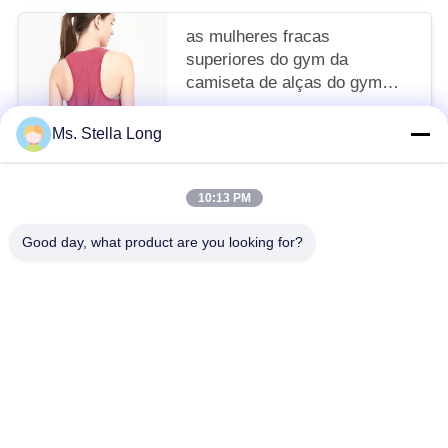
as mulheres fracas
superiores do gym da
camiseta de alças do gym
das mulheres afrouxam a
$5.98 - $8.46 / Pieces MOQ:200 Piece / Pieces
camiseta de alças
Ms. Stella Long
CONTACTE-NOS
10:13 PM
Categorias populares
Todos
Good day, what product are you looking for?
Cesta Da Tração Da Cozinha
Cremalheira Da Cozinha Da Parede
Organizador Da Casa Da Cozinha
Prateleira De Secagem Do Prato
Organizador Da Cozinha
Armazenamento De Aço Inoxidável