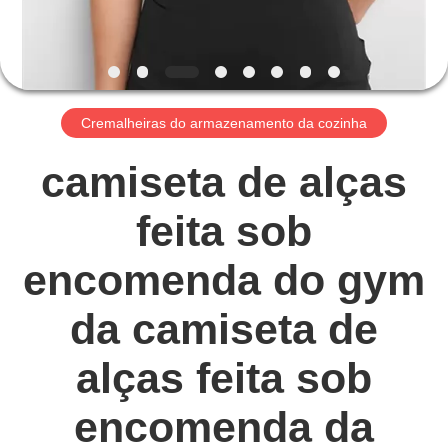
EXCURSÃO
DA
FÁBRICA
Cremalheiras do armazenamento da cozinha
CONTROLE
DA
camiseta de alças
QUALIDADE
feita sob
CONTACTE-
encomenda do gym
NOS
da camiseta de
NOTÍCIA
alças feita sob
encomenda da
PEÇA