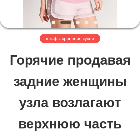
НАС
ПУТЕШЕСТВИЕ
шкафы хранения кухни
ФАБРИКИ
Горячие продавая
ПРОВЕРКА
задние женщины
КАЧЕСТВА
узла возлагают
СВЯЖИТЕСЬ
МЫ
верхнюю часть