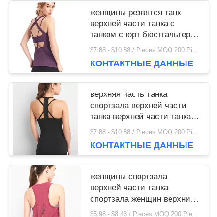
женщины резвятся танк
верхней части танка с
танком спорт бюстгальтера
с бюстгальтером
$7.88 - $10.88 / Pieces MOQ:200 Piece / Pieces
КОНТАКТНЫЕ ДАННЫЕ
верхняя часть танка
спортзала верхней части
танка верхней части танка
спортзала женщин
$7.88 - $10.88 / Pieces MOQ:200 Piece / Pieces
изготовленная на заказ
КОНТАКТНЫЕ ДАННЫЕ
изготовленная на заказ
женщины спортзала
верхней части танка
спортзала женщин верхние
свободные освобождают
$5.98 - $8.46 / Pieces MOQ:200 Piece / Pieces