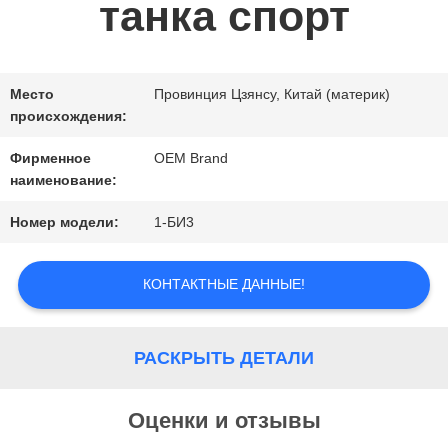
танка спорт
НОВОСТИ
СПРОСИТЕ
Место
Провинция Цзянсу, Китай (материк)
происхождения:
ЦИТАТУ
Фирменное
OEM Brand
наименование:
КАРТА
Номер модели:
1-БИ3
САЙТА
КОНТАКТНЫЕ ДАННЫЕ!
ПОЛИТИКА
РАСКРЫТЬ ДЕТАЛИ
КОНФИДЕНЦИАЛЬНОСТИ
Оценки и отзывы