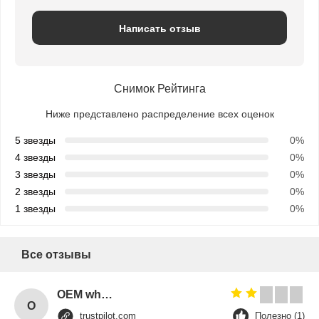
Написать отзыв
Снимок Рейтинга
Ниже представлено распределение всех оценок
5 звезды
0%
4 звезды
0%
3 звезды
0%
2 звезды
0%
1 звезды
0%
Все отзывы
OEM wholesale elegant T-back strap detail woman fitness gym tank top
O
trustpilot.com
Полезно (1)