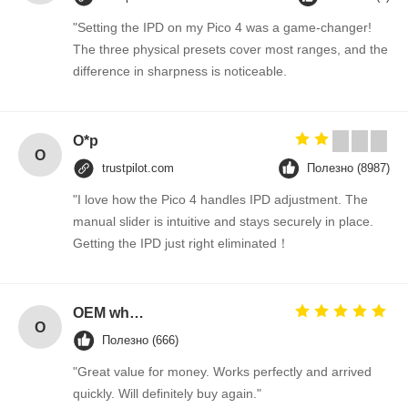
"Setting the IPD on my Pico 4 was a game-changer!
The three physical presets cover most ranges, and the
difference in sharpness is noticeable.
O*p
O
trustpilot.com
Полезно (8987)
"I love how the Pico 4 handles IPD adjustment. The
manual slider is intuitive and stays securely in place.
Getting the IPD just right eliminated！
OEM wholesale elegant T-back strap detail woman fitness gym tank top
O
Полезно (666)
"Great value for money. Works perfectly and arrived
quickly. Will definitely buy again."