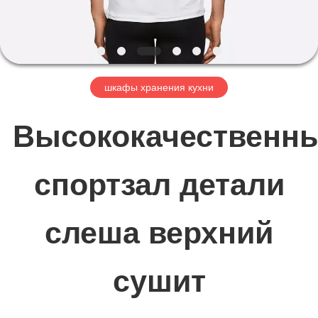
НАС
ПУТЕШЕСТВИЕ
шкафы хранения кухни
ФАБРИКИ
Высококачественн
ПРОВЕРКА
спортзал детали
КАЧЕСТВА
слеша верхний
СВЯЖИТЕСЬ
МЫ
сушит