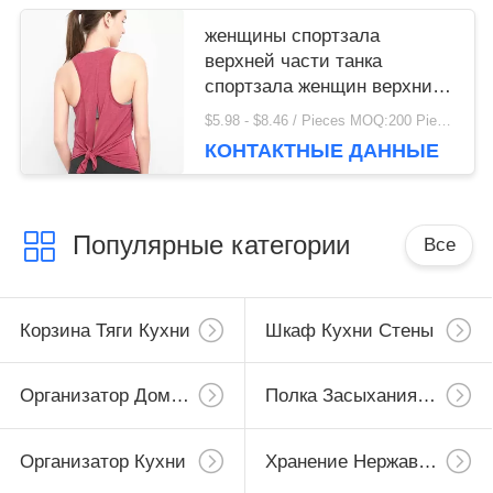
женщины спортзала
верхней части танка
спортзала женщин верхние
свободные освобождают
$5.98 - $8.46 / Pieces MOQ:200 Piece / Pieces
верхнюю часть танка
КОНТАКТНЫЕ ДАННЫЕ
Популярные категории
Все
Корзина Тяги Кухни
Шкаф Кухни Стены
Организатор Дома Кухни
Полка Засыхания Блюда
Организатор Кухни
Хранение Нержавеющей Стали