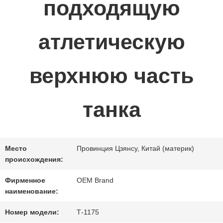
подходящую
НОВОСТИ
атлетическую
СПРОСИТЕ
ЦИТАТУ
верхнюю часть
КАРТА
танка
САЙТА
Место
Провинция Цзянсу, Китай (материк)
ПОЛИТИКА
происхождения:
КОНФИДЕНЦИАЛЬНОСТИ
Фирменное
OEM Brand
наименование:
Номер модели:
Т-1175