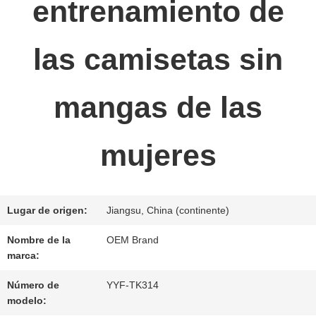
entrenamiento de
EN
CONTACTO
las camisetas sin
CON
mangas de las
NOTICIAS
mujeres
PIDA
Lugar de origen:
Jiangsu, China (continente)
UNA
Nombre de la
OEM Brand
CITA
marca:
Número de
YYF-TK314
MAPA
modelo: