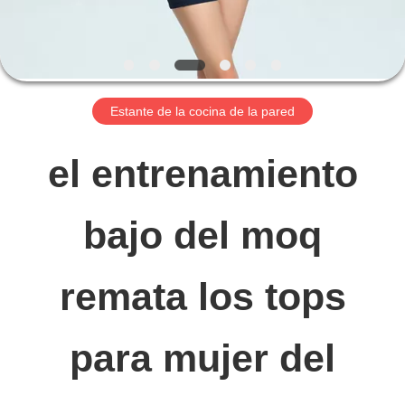
VIAJE
DE
Estante de la cocina de la pared
LA
el entrenamiento
FÁBRICA
bajo del moq
CONTROL
DE
remata los tops
CALIDAD
para mujer del
ÉNTRENOS