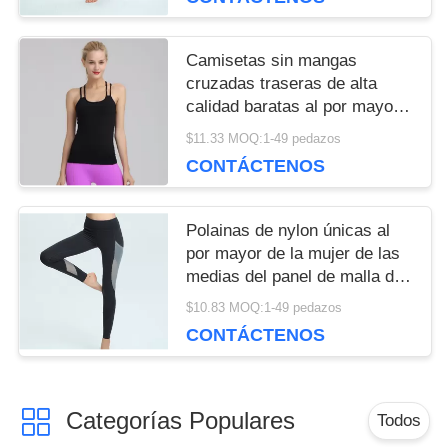
Camisetas sin mangas
cruzadas traseras de alta
calidad baratas al por mayor
del gimnasio
$11.33 MOQ:1-49 pedazos
CONTÁCTENOS
Polainas de nylon únicas al
por mayor de la mujer de las
medias del panel de malla de
Spandex
$10.83 MOQ:1-49 pedazos
CONTÁCTENOS
Categorías Populares
Todos