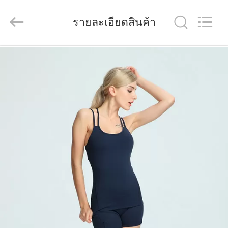
2026
Guangdong
Xinyuan
รายละเอียดสินค้า
Color
Printing
Co.Ltd.
All
Rights
Reserved.
บ้าน
Developed
by
ECER
ผลิตภัณฑ์
แสดง
VR
เกี่ยว
กับ