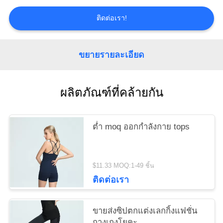
ข่าว
ติดต่อเรา!
ขอ
ขยายรายละเอียด
ใบ
เสนอ
ผลิตภัณฑ์ที่คล้ายกัน
ราคา
ต่ำ moq ออกกำลังกาย tops
แผนผัง
$11.33 MOQ:1-49 ชิ้น
เว็บไซต์
ติดต่อเรา
นโยบาย
ขายส่งซิปตกแต่งเลกกิ้งแฟชั่น
กางเกงโยคะ