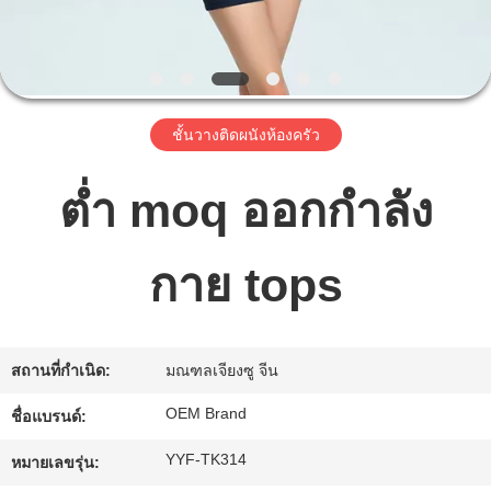
เรา
ทัวร์
ชั้นวางติดผนังห้องครัว
โรงงาน
ต่ำ moq ออกกำลัง
ควบคุม
กาย tops
คุณภาพ
ติดต่อ
สถานที่กำเนิด:
มณฑลเจียงซู จีน
เรา
OEM Brand
ชื่อแบรนด์:
YYF-TK314
หมายเลขรุ่น: