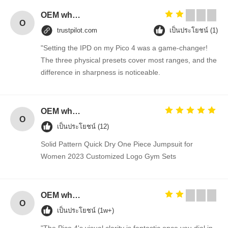
OEM wholesale elegant T-back strap detail woman fitness gym tank top
O
trustpilot.com
เป็นประโยชน์ (1)
"Setting the IPD on my Pico 4 was a game-changer!
The three physical presets cover most ranges, and the
difference in sharpness is noticeable.
OEM wholesale elegant T-back strap detail woman fitness gym tank top
O
เป็นประโยชน์ (12)
Solid Pattern Quick Dry One Piece Jumpsuit for
Women 2023 Customized Logo Gym Sets
OEM wholesale elegant T-back strap detail woman fitness gym tank top
O
เป็นประโยชน์ (1w+)