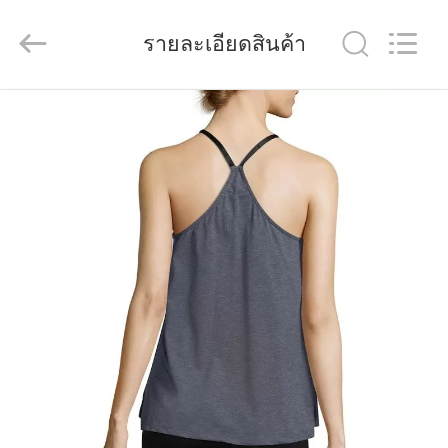
Guangdong
Xinyuan
รายละเอียดสินค้า
Color
Printing
Co.Ltd.
All
บ้าน
Rights
Reserved.
Developed
by
ผลิตภัณฑ์
ECER
แสดง
VR
เกี่ยว
กับ