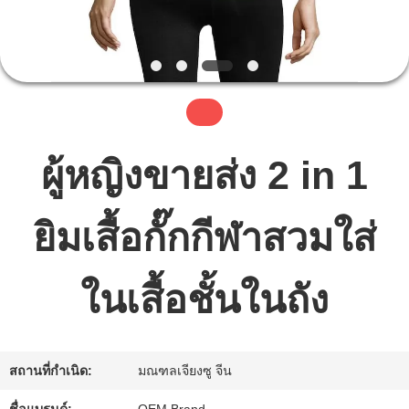
เรา
ทัวร์
โรงงาน
ผู้หญิงขายส่ง 2 in 1
ควบคุม
ยิมเสื้อกั๊กกีฬาสวมใส่
คุณภาพ
ในเสื้อชั้นในถัง
ติดต่อ
เรา
สถานที่กำเนิด:
มณฑลเจียงซู จีน