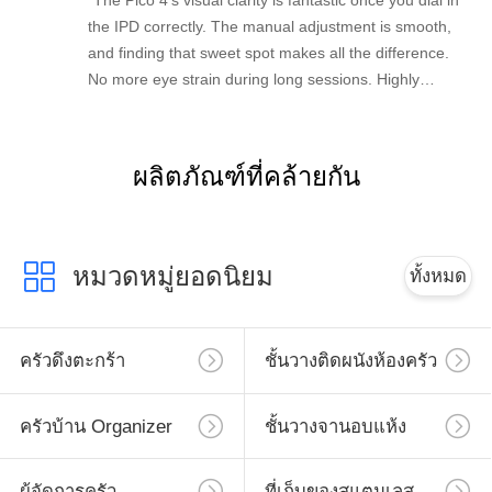
"The Pico 4's visual clarity is fantastic once you dial in
the IPD correctly. The manual adjustment is smooth,
and finding that sweet spot makes all the difference.
No more eye strain during long sessions. Highly
recommend taking the time to set it up properly!""The
Pico 4's visual clarity is fantastic once you dial in the
IPD correctly. The manual adjustment is smooth, and
ผลิตภัณฑ์ที่คล้ายกัน
finding that sweet spot makes all the difference. No
more eye strain during long sessions. Highly
recommend taking the time to set it up properly!""The
Pico 4's visual clarity is fantastic once you dial in the
หมวดหมู่ยอดนิยม
ทั้งหมด
IPD correctly. The manual adjustment is smooth, and
finding that sweet spot makes all the difference. No
more eye strain during long sessions. Highly
ครัวดึงตะกร้า
ชั้นวางติดผนังห้องครัว
recommend taking the time to set it up properly!""The
Pico 4's visual clarity is fantastic once you dial in the
IPD correctly. The manual adjustment is smooth, and
ครัวบ้าน Organizer
ชั้นวางจานอบแห้ง
finding that sweet spot makes all the difference. No
more eye strain during long sessions. Highly r
ผู้จัดการครัว
ที่เก็บของสแตนเลส