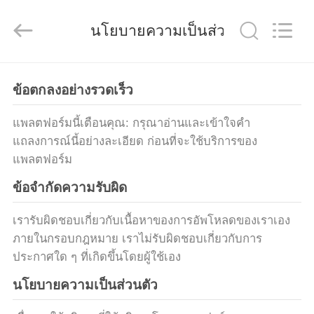
2025
Guangdong
Xinyuan
นโยบายความเป็นส่วนตัว
Color
Printing
Co.Ltd.
All
Rights
Reserved.
บ้าน
Developed
ข้อตกลงอย่างรวดเร็ว
by
ECER
แพลตฟอร์มนี้เตือนคุณ: กรุณาอ่านและเข้าใจคํา
ผลิตภัณฑ์
แถลงการณ์นี้อย่างละเอียด ก่อนที่จะใช้บริการของ
แพลตฟอร์ม
แสดง
ข้อจำกัดความรับผิด
VR
เรารับผิดชอบเกี่ยวกับเนื้อหาของการอัพโหลดของเราเอง
ภายในกรอบกฎหมาย เราไม่รับผิดชอบเกี่ยวกับการ
เกี่ยว
ประกาศใด ๆ ที่เกิดขึ้นโดยผู้ใช้เอง
นโยบายความเป็นส่วนตัว
กับ