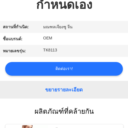
กำหนดเอง
ข่าว
ขอ
สถานที่กำเนิด:
มณฑลเจียงซู จีน
ใบ
OEM
ชื่อแบรนด์:
เสนอ
TK8113
หมายเลขรุ่น:
ราคา
ติดต่อเรา!
แผนผัง
ขยายรายละเอียด
เว็บไซต์
ผลิตภัณฑ์ที่คล้ายกัน
นโยบาย