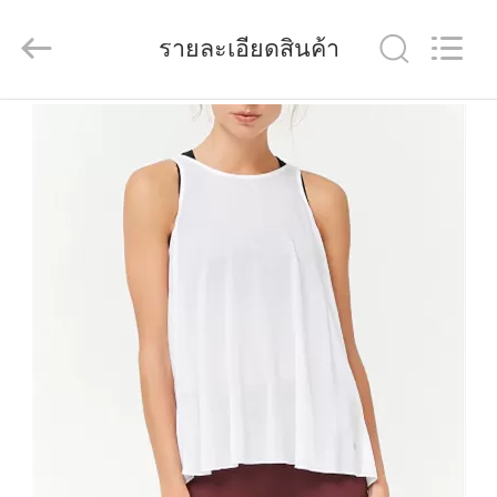
2026
Guangdong
Xinyuan
รายละเอียดสินค้า
Color
Printing
Co.Ltd.
All
Rights
Reserved.
บ้าน
Developed
by
ECER
ผลิตภัณฑ์
แสดง
VR
เกี่ยว
กับ