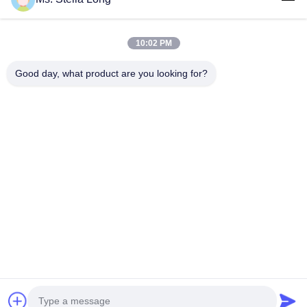
ติดต่อเรา
10:02 PM
หมวดหมู่ยอดนิยม
ทั้งหมด
Good day, what product are you looking for?
ครัวดึงตะกร้า
ชั้นวางติดผนังห้องครัว
ครัวบ้าน Organizer
ชั้นวางจานอบแห้ง
ผู้จัดการครัว
ที่เก็บของสแตนเลส
ชั้นวางของในครัว
ชั้นวางของในครัว
สมัครสมาชิก