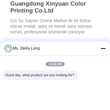
Guangdong Xinyuan Color
Printing Co.Ltd
Çin Su Sayacı Online Market ile bir bütün
olarak imalat, satış ve teknik satış sonrası
servis, profesyonel ürünlerde çalışıyor.
Ms. Stella Long
BIZE ULAŞIN!
11:44 AM
Popüler Kategoriler
Tüm
Good day, what product are you looking for?
Mutfak Çekme
Duvar Mutfak Rafı
Sepeti
Mutfak Ev
Bulaşık Kurutma