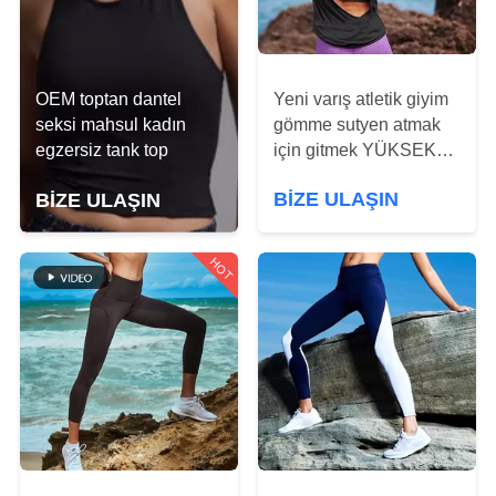
TURU
KALITE
Yeni varış atletik giyim
OEM toptan dantel
KONTROL
gömme sutyen atmak
seksi mahsul kadın
için gitmek YÜKSEK
egzersiz tank top
KAPAK kadın atletik
BIZIMLE
BIZE ULAŞIN
BIZE ULAŞIN
atlet atlet
ILETIŞIME
GEÇIN
HOT
HABERLER
BIR
TEKLIF
ISTEĞI