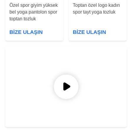
Özel spor giyim yüksek
Toptan özel logo kadın
SITE
bel yoga pantolon spor
spor tayt yoga tozluk
toptan tozluk
HARITASI
BIZE ULAŞIN
BIZE ULAŞIN
GIZLILIK
POLITIKASI