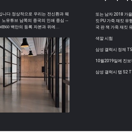
입니다.정상적으로 우리는 전신환과 웨
또는 남자 2018 
노유튜브 남쪽의 중국의 인쇄 중심 --
킷 PU 가죽 재킷 
B60 백만의 등록 자본과 위에
국 판 잭 가죽 재킷 유
직접적으로 고가와 현대 프린팅 엔터프라
색깔 시험
기술 전문가들 560명과 고급 품질 숙련
를 가지고 있습니다. 정원 기반을 두고
삼성 갤럭시 정제 T5
앞 경영진을 제공합니다. 신위엔은 항상
 기업입니...
10월2019일에 진
삼성 갤럭시 탭 S2 T