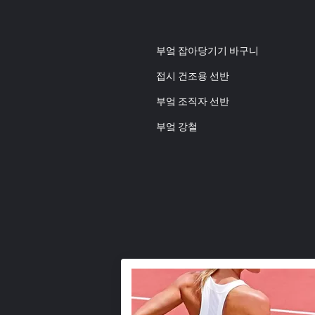
부엌 잡아당기기 바구니
접시 건조용 선반
부엌 조직자 선반
부엌 강철