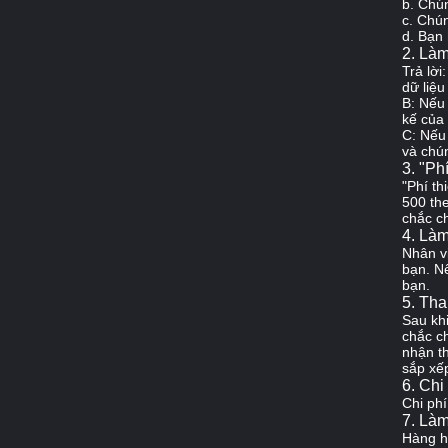
b.
Chún
c.
Chún
d.
Bạn 
2. Làm
Trả lời
dữ liệu
B: Nếu 
kế của 
C: Nếu 
và chún
3. "Ph
"Phí th
500 the
chắc ch
4. Làm
Nhân v
bạn.
Nế
bạn.
5. Tha
Sau kh
chắc c
nhận t
sắp xế
6. Chi
Chi phí
7. Làm
Hàng h