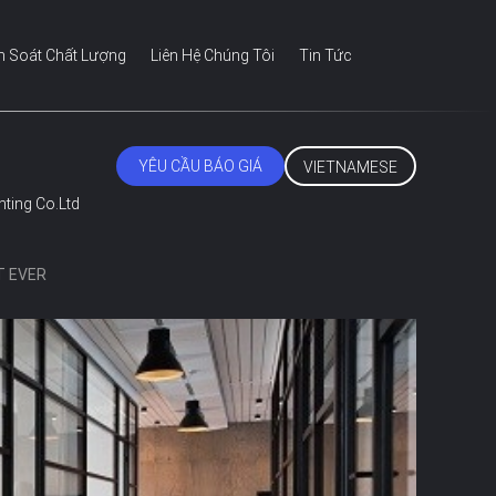
m Soát Chất Lượng
Liên Hệ Chúng Tôi
Tin Tức
YÊU CẦU BÁO GIÁ
VIETNAMESE
ting Co.Ltd
T EVER