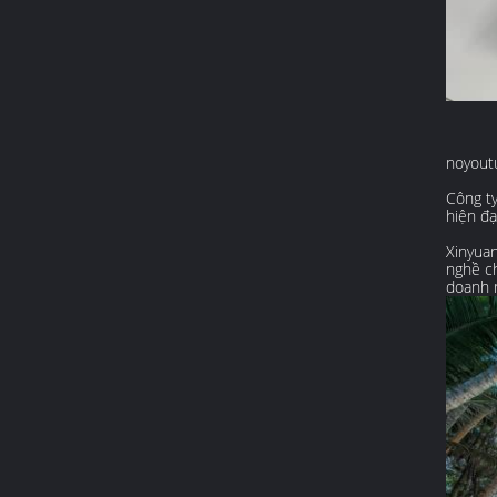
noyout
Công ty
hiện đạ
Xinyua
nghề ch
doanh n