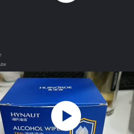
e
ube