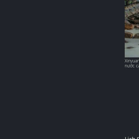
Xinyuan
nước cá