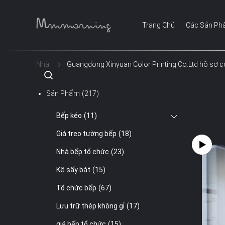
Trang Chủ
Các Sản P
Nhà
Guangdong Xinyuan Color Printing Co.Ltd hồ sơ c
Sản Phẩm
(217)
Bếp kéo
(11)
Giá treo tường bếp
(18)
Nhà bếp tổ chức
(23)
Kệ sấy bát
(15)
Tổ chức bếp
(67)
Lưu trữ thép không gỉ
(17)
giá bếp tổ chức
(15)