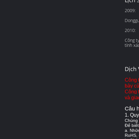
Lịch 
2009:
Donggu
2010:
Công t
tính xá
Dịch
Công t
bày c
Công t
và gia
Câu h
1. Quy
Chúng t
Để biết
a.
Nhữn
RoHS, 