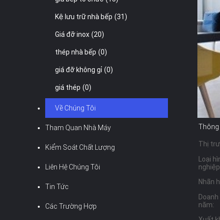
Kệ lưu trữ nhà bếp
(31)
Giá đỡ inox
(20)
thép nhà bếp
(0)
giá đỡ không gỉ
(0)
giá thép
(0)
Về Chúng Tôi
Thông t
Tham Quan Nhà Máy
Thị tr
Kiểm Soát Chất Lượng
Loại h
Liên Hệ Chúng Tôi
nghiệp
Nhãn h
Tin Tức
Doanh 
năm:
Các Trường Hợp
Xuất k