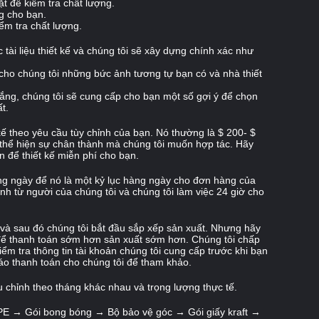
t để kiểm tra chất lượng.
ng cho bạn.
ểm tra chất lượng.
 tài liệu thiết kế và chúng tôi sẽ xây dựng chính xác như
 cho chúng tôi những bức ảnh tương tự bạn có và nhà thiết
lắng, chúng tôi sẽ cung cấp cho bạn một số gợi ý để chọn
t.
 kế theo yêu cầu tùy chỉnh của bạn.
Nó thường là $ 200- $
 thể hiện sự chân thành mà chúng tôi muốn hợp tác.
Hãy
 để thiết kế miễn phí cho bạn.
ng ngày để nó là một kỷ lục hàng ngày cho đơn hàng của
nh từ người của chúng tôi và chúng tôi làm việc 24 giờ cho
và sau đó chúng tôi bắt đầu sắp xếp sản xuất.
Nhưng hãy
i để thanh toán sớm hơn sản xuất sớm hơn.
Chúng tôi chấp
kiểm tra thông tin tài khoản chúng tôi cung cấp trước khi bạn
áo thanh toán cho chúng tôi để tham khảo.
u chỉnh theo tháng khác nhau và trọng lượng thực tế.
E → Gói bong bóng → Bộ bảo vệ góc → Gói giấy kraft →