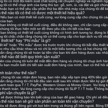
g tôi có một đội kiểm soát chất lượng rất chuyên nghiệp và nghiêm ngặ
g tôi có thể chụp ảnh của từng thủ tục: gỗ, sơn, ủi, cài đặt và gửi chú
hoặc bạn có thể yêu cầu phần thứ ba đến nhà máy của chúng tôi để ki
 thế nào tôi có thể có được một thiết kế hiệu quả?
: Nếu bạn có một thiết kế cuối cùng, vui lòng cung cấp cho chúng tôi các
 của bạn.
bạn không có thiết kế cuối cùng, điều đó không sao, chỉ cần cung cấp
chúng tôi thực hiện một sơ đồ theo yêu cầu chi tiết của bạn.
bạn không có thiết kế cuối cùng không có hình ảnh tương tự, đừng lo 
g tôi chắc chắn rằng chúng tôi có thể cung cấp cho bạn dịch vụ tốt nhấ
í thiết kế" hay "Phí mẫu" là gì?
iết kế" hoặc "Phí mẫu" được trả trước trước khi chúng tôi bắt đầu thiết
o nhu cầu khác nhau và nó chỉ là một biểu tượng cho cả hai chúng tôi
ắn rằng chúng tôi sẽ hoàn lại tiền cho bạn khi đơn hàng được xác nhận
 thế nào để biết quy trình sản xuất?
iên của chúng tôi luôn để mắt đến đơn hàng và chúng tôi chụp ảnh hà
u bạn muốn biết chi tiết sản xuất đơn hàng của mình, bạn có thể hỏi ả
nh toán như thế nào?
i chúng tôi xác nhận đơn hàng, bạn nên sắp xếp tạm ứng 40% tiền gửi 
hắn rằng chúng tôi chỉ bắt đầu sản xuất sau khi nhận được tiền ký gử
hanh toán qua T / T, PayPal, Western Union và Money Gram.
Vui lòng 
p thanh toán.
Vui lòng cung cấp cho chúng tôi SLIP T / T hoặc Thông b
 phí vận chuyển là gì?
 sẽ được thông báo khi biết cảng của bạn để giao hàng.
Chi phí sẽ điề
 thế nào bạn sẽ giữ sản phẩm an toàn khi vận chuyển?
óa sẽ được đóng gói với bọt bên trong và thùng gỗ bên ngoài.
Bông EP