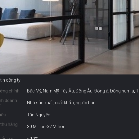
in công ty:
ường chính:
Bắc Mỹ, Nam Mỹ, Tây Âu, Đông Âu, Đông á, Đông nam á, Tr
ình doanh
Nhà sản xuất, xuất khẩu, người bán
:
iệu:
Tân Nguyên
thu hàng
30 Million-32 Million
hẩu p.c:
< 10%