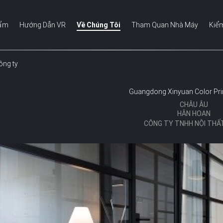
hẩm
Hướng Dẫn VR
Về Chúng Tôi
Tham Quan Nhà Máy
Kiể
ông ty
Guangdong Xinyuan Color Prin
CHÂU ÂU
HÂN HOAN
CÔNG TY TNHH NỘI THẤ