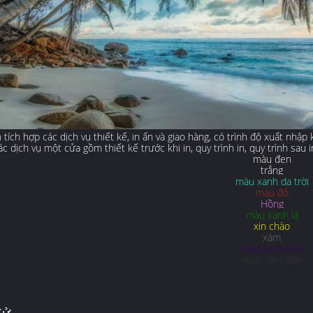
 tích hợp các dịch vụ thiết kế, in ấn và giao hàng, có trình độ xuất nhậ
c dịch vụ một cửa gồm thiết kế trước khi in, quy trình in, quy trình sau i
màu đen
trắng
màu xanh da trời
màu đỏ
Hồng
màu xanh lá
xin chào
xám
màu xanh đen
màu xám đen