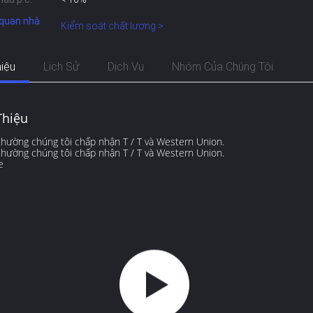
quan nhà
Kiểm soát chất lượng >
hiệu
Lịch Sử
Dịch Vụ
Nhóm Của Chúng Tôi
Thiệu
hường chúng tôi chấp nhận T / T và Western Union.
hường chúng tôi chấp nhận T / T và Western Union.
e