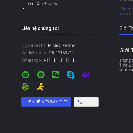
Yêu Cầu Báo Giá
Tham 
máy >
Liên hệ chúng tôi
Giới T
Người liên hệ :
Micle Cleanmo
Giới 
Số điện thoại :
13012151212
Thông t
WhatsApp :
+111111111111
Thông t
youtub
Free call