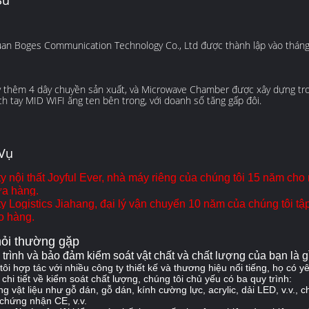
Sử
an Boges Communication Technology Co., Ltd được thành lập vào thán
y thêm 4 dây chuyền sản xuất, và Microwave Chamber được xây dựng tro
ch tay MID WIFI ăng ten bên trong, với doanh số tăng gấp đôi.
 Vụ
y nội thất Joyful Ever, nhà máy riêng của chúng tôi 15 năm cho n
ửa hàng.
y Logistics Jiahang, đại lý vận chuyển 10 năm của chúng tôi tậ
o hàng.
ỏi thường gặp
 trình và bảo đảm kiểm soát vật chất và chất lượng của bạn là g
ôi hợp tác với nhiều công ty thiết kế và thương hiệu nổi tiếng, họ có y
 chi tiết về kiểm soát chất lượng, chúng tôi chủ yếu có ba quy trình:
g vật liệu như gỗ dán, gỗ dán, kính cường lực, acrylic, dải LED, v.v., 
chứng nhận CE, v.v.