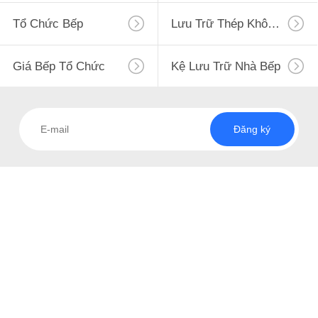
VỀ
Tổ Chức Bếp
Lưu Trữ Thép Không Gỉ
CHÚNG
TÔI
23
Giá Bếp Tổ Chức
Kệ Lưu Trữ Nhà Bếp
THAM
Nhà bếp tổ chức
QUAN
Đăng ký
NHÀ
MÁY
KIỂM
15
SOÁT
Kệ sấy bát
CHẤT
LƯỢNG