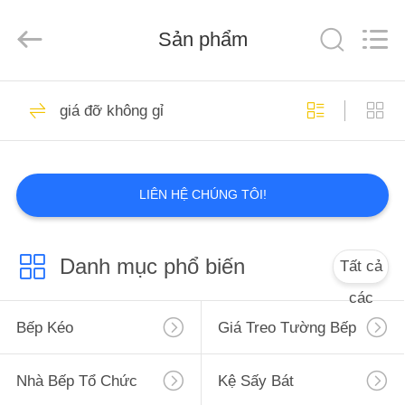
Guangdong
Xinyuan
Color
Printing
Sản phẩm
Co.Ltd.
All
Rights
Reserved.
TRANG
Developed
16
by
giá đỡ không gỉ
ECER
CHỦ
Bếp kéo
CÁC
LIÊN HỆ CHÚNG TÔI!
SẢN
PHẨM
Danh mục phổ biến
Tất cả
18
HƯỚNG
các
DẪN
Bếp Kéo
Giá Treo Tường Bếp
Giá treo tường bếp
VR
Nhà Bếp Tổ Chức
Kệ Sấy Bát