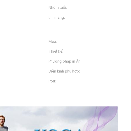
Nhóm tuổi:
Người lớn
tính năng:
Chống vi khuẩn, chống tĩnh
tím, thoáng khí, kích thước
thoáng k
Màu:
, XXXL
Hơn 20 màu khác nhau
Thiết kế:
Chấp nhận tùy chỉnh
Phương pháp in Ấn:
upplex
In ấn màn hình, thăng hoa
Điền kinh phù hợp:
yoga / phòng tập thể dục / 
Port:
Shanghai