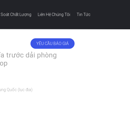
 Soát Chất Lượng
Liên Hệ Chúng Tôi
Tin Tức
YÊU CẦU BÁO GIÁ
VIETNAMESE
ía trước dải phòng
top
ung Quốc (lục địa)