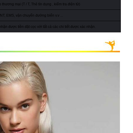
 thương mại (T / T,
Thẻ tín dụng
,
kiểm tra điện tử)
T, EMS, vận chuyển đường biển v.v ...
hận được tiền đặt cọc với tất cả các chi tiết được xác nhận.