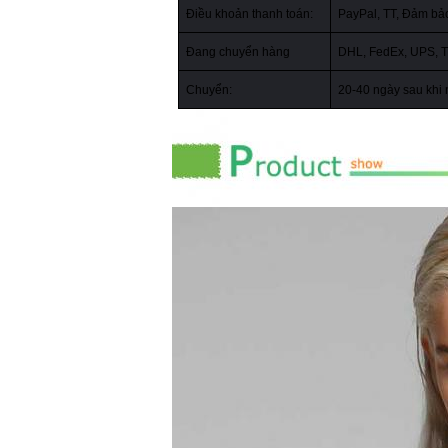
Điều khoản thanh toán:
PayPal, TT, Đảm bảo
Đang chuyển hàng
DHL, FedEx, UPS, TN
Chuyển:
20-40 ngày sau khi n