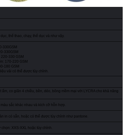
dục, thể thao, chạy, thể dục và như vậy.
220-330GSM
 220-330GSM
x: 220-330 GSM
iên: 170-220 GSM
 130-180 GSM
liệu vải có thể được tùy chỉnh.
út ẩm, co giãn 4 chiều, bền, dẻo, bông mềm mại với LYCRA cho khả năng
ới màu sắc khác nhau và kích cỡ hỗn hợp.
n in có sẵn, hoặc có thể được tùy chỉnh như pantone.
y chọn: XXS-XXL hoặc tùy chỉnh.