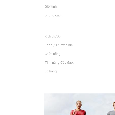
Giới tính:
Đàn bà
phong cách:
bể đầu
Kích thước:
L, M, S, XL, XS, XXL, XXS
Logo / Thương hiệu:
Tùy chỉnh theo yêu cầu
Chức năng:
Độ ẩm Wicking, Dri-fit, s
Tính năng độc đáo:
Bốn kim và sáu chủ đề
Lô hàng:
TNT / FedEx / DHL / EMS
Mô Tả Sản Phẩm