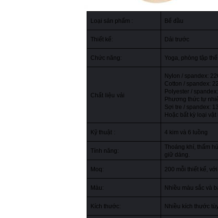
Loại sản phẩm :
Bể đầu
Thiết kế:
Dải trước
Chức năng:
Yoga, phòng tập thể 
Nylon / spandex: 
Cotton / spandex:
Polyester / spande
Chất
liệu
vải
Phương thức tự nh
Sợi tre / spandex:
Hoặc bất kỳ loại vật 
Kỹ thuật
:
4 kim và 6 luồng
Thoáng khí, thấm h
Tính năng:
giữ dáng.
Moq:
200 mỗi thiết kế, v
Màu:
Nhiều màu sắc và bả
Kích thước:
Nhiều kích thước tù