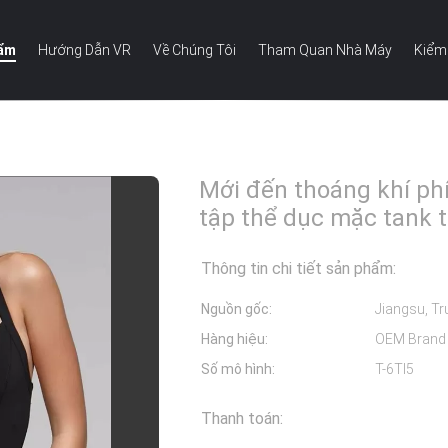
hẩm
Hướng Dẫn VR
Về Chúng Tôi
Tham Quan Nhà Máy
Kiểm
 phòng tập thể dục mặc tank top
Mới đến thoáng khí ph
tập thể dục mặc tank 
Thông tin chi tiết sản phẩm:
Nguồn gốc:
Jiangsu, Tr
Hàng hiệu:
OEM Brand
Số mô hình:
T-6TI5
Thanh toán: