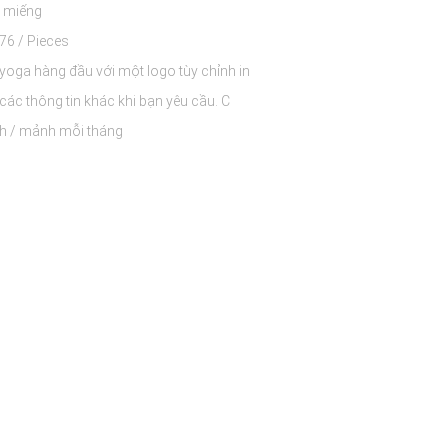
 miếng
$8.50 - $10.76 / Pieces
yoga hàng đầu với một logo tùy chỉnh in
polybag và các thông tin khác khi bạn yêu cầu. C
 / mảnh mỗi tháng
ester + Spandex