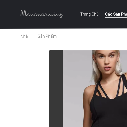
Trang Chủ
Các Sản P
Nhà
Sản Phẩm
Mới đến thoáng khí phía trước dải