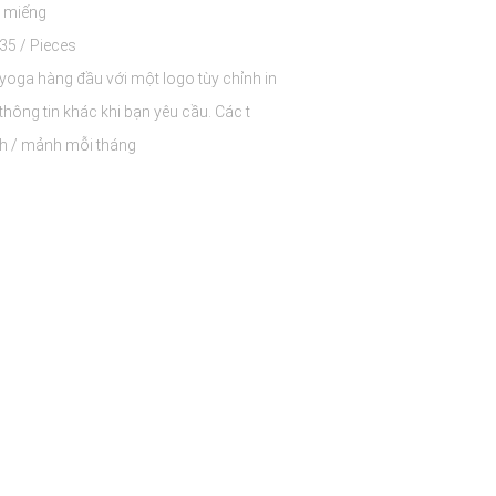
 miếng
$8.25 - $12.35 / Pieces
yoga hàng đầu với một logo tùy chỉnh in
polybag và thông tin khác khi bạn yêu cầu. Các t
 / mảnh mỗi tháng
ester + Spandex