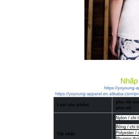
Nhấp 
https://yoyoung-
https://yoyoung-apparel.en.alibaba.com
phụ nữ sin
Loại sản phẩm:
phụ nữ
Nylon /
chi
Bông / chi t
Polyester / 
Vật chất:
Phương thứ