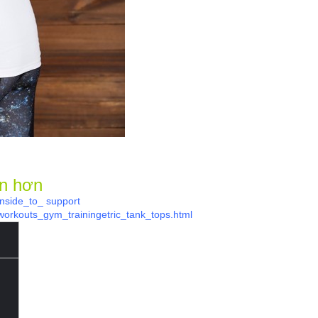
an hơn
nside_to_ support
rkouts_gym_trainingetric_tank_tops.html