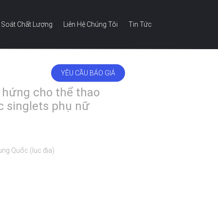
 Soát Chất Lượng
Liên Hệ Chúng Tôi
Tin Tức
YÊU CẦU BÁO GIÁ
VIETNAMESE
m hứng cho thể thao
c singlets phụ nữ
ung Quốc (lục địa)