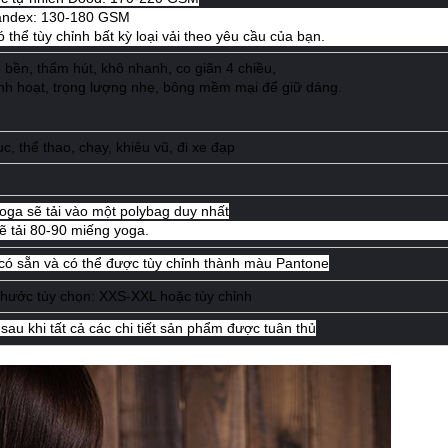
spandex: 130-180 GSM
 thể tùy chỉnh bất kỳ loại vải theo yêu cầu của bạn.
 bền, thấm hút, khô nhanh, co giãn 4 chiều,
linh hoạt, trọng lượng nhẹ, bông mềm mại để giữ dáng.
c, thể thao, chạy, khiêu vũ, đi xe đạp
oga sẽ tải vào một polybag duy nhất
ẽ tải 80-90 miếng yoga.
có sẵn và có thể được tùy chỉnh thành màu Pantone
thước tùy chọn: XXS-XXL hoặc tùy chỉnh
sau khi tất cả các chi tiết sản phẩm được tuân thủ