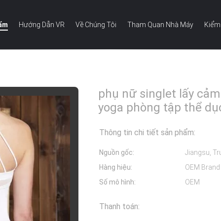
hẩm
Hướng Dẫn VR
Về Chúng Tôi
Tham Quan Nhà Máy
Kiểm
hể thao yoga phòng tập thể dục singlets phụ nữ
phụ nữ singlet lấy cả
yoga phòng tập thể dụ
Thông tin chi tiết sản phẩm:
Nguồn gốc:
Jiangsu, Tr
Hàng hiệu:
OEM Brand
Số mô hình:
OEM
Thanh toán: