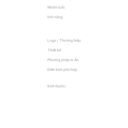
Nhóm tuổi:
Người lớn
tính năng:
Chống vi khuẩn, chống tĩnh
tím, thoáng khí, kích thước
thoáng k
Logo / Thương hiệu:
Tùy chỉnh theo yêu cầu
Thiết kế:
Chấp nhận tùy chỉnh
Phương pháp in Ấn:
upplex
In ấn màn hình, thăng hoa
Điền kinh phù hợp:
yoga / phòng tập thể dục /
như vậy
Kích thước:
L, M, S, XL, XS, XXL, XXS, 