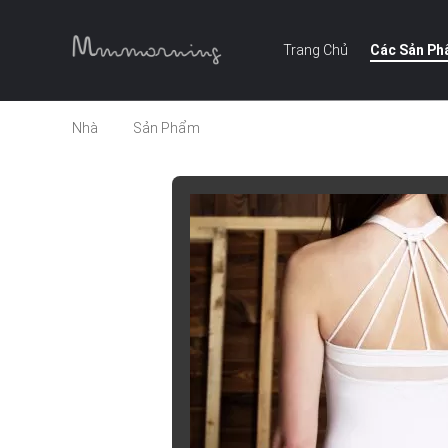
Trang Chủ
Các Sản P
Nhà
Sản Phẩm
phụ nữ singlet lấy cảm hứng cho t