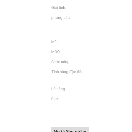
Giới tính:
Đàn bà
phong cách:
áo ngực yoga
Màu:
Hơn 20 màu khác nhau
MOQ:
300 chiếc / thiết kế
Chức năng:
Độ ẩm Wicking, Dri-fit, s
Tính năng độc đáo:
Bốn kim và sáu dòng
Lô hàng:
TNT / FedEx / DHL / EMS
Port:
Shanghai
Mô Tả Sản Phẩm
Mô tả Sản phẩm