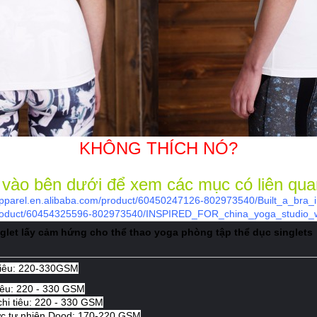
KHÔNG THÍCH NÓ?
vào bên dưới để xem các mục có liên qu
apparel.en.alibaba.com/product/60450247126-802973540/Built_a_bra_i
/product/60454325596-802973540/INSPIRED_FOR_china_yoga_studio_wo
glet lấy cảm hứng cho thể thao yoga phòng tập thể dục singlets
 tiêu: 220-330GSM
iêu:
220
-
330
GSM
chi tiêu:
220
-
330
GSM
c tự nhiên Dood: 170-220 GSM