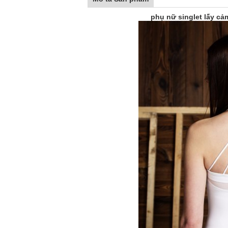
phụ nữ singlet lấy cả