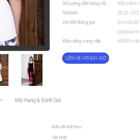
Số lượng đặt hàng tối
300 mảnh /
thiểu:
Giá bán:
chi tiết đóng gói:
Gói mỗi bể 
Khả năng cung cấp:
60000 mảnh
LIÊN HỆ VỚI BÂY GIỜ
m
Xếp Hạng & Đánh Giá
Kiểu đồ thể thao:
Tập thể dục &amp; Yoga
Vật chất:
Nylon + Spandex hoặc Ploy