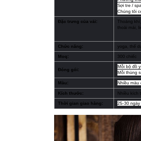
Sợi tre / 
Chúng tôi có
Đặc trưng của vải:
Thoáng khí,
thoải mái, 
Chức năng:
yoga, thể dụ
Moq:
300 chiếc
Mỗi bộ đồ y
Đóng gói:
Mỗi thùng s
Màu:
Nhiều màu 
Kích thước:
Nhiều kích 
Thời gian giao hàng:
25-30 ngày 
Bể bẩm sinh