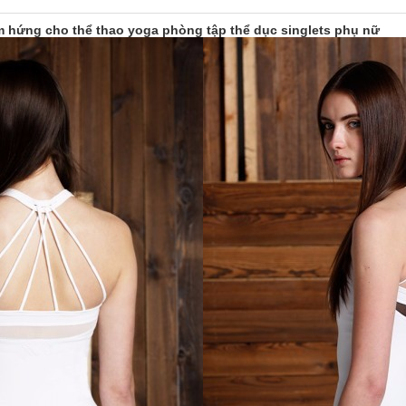
m hứng cho thể thao yoga phòng tập thể dục singlets phụ nữ