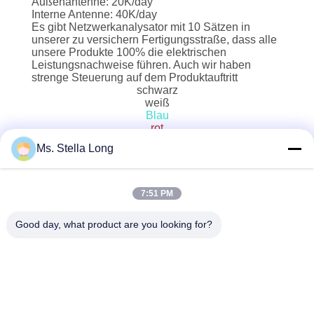
Außenantenne: 20K/day
Interne Antenne: 40K/day
Es gibt Netzwerkanalysator mit 10 Sätzen in
unserer zu versichern Fertigungsstraße, dass alle
unsere Produkte 100% die elektrischen
Leistungsnachweise führen. Auch wir haben
strenge Steuerung auf dem Produktauftritt
schwarz
weiß
Blau
rot
Rosa
Ms. Stella Long
grün
yello
grau
schwarzes Rot
7:51 PM
schwarzes Grau
Good day, what product are you looking for?
LERNEN SIE MEHR
KONTAKT!