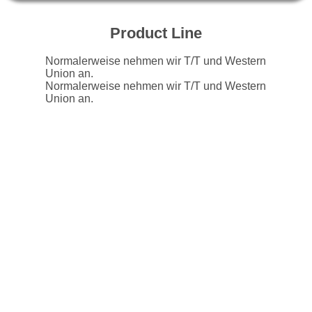
AUSFLUG
Product Line
QUALITÄTSKONTROLLE
Normalerweise nehmen wir T/T und Western
Union an.
Normalerweise nehmen wir T/T und Western
TRETEN
Union an.
SIE
MIT
UNS
IN
VERBINDUNG
NACHRICHTEN
FORDERN