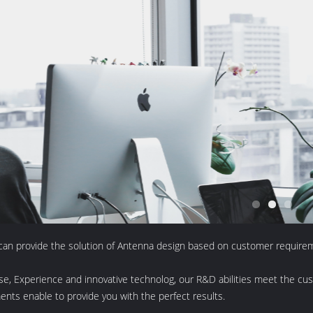
can provide the solution of Antenna design based on customer require
se, Experience and innovative technolog, our R&D abilities meet the cus
nts enable to provide you with the perfect results.