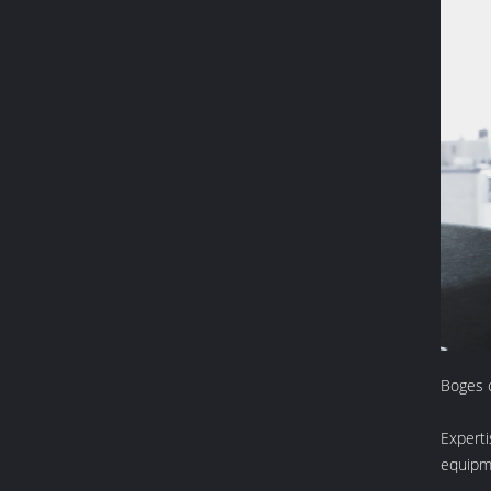
Boges 
Experti
equipme