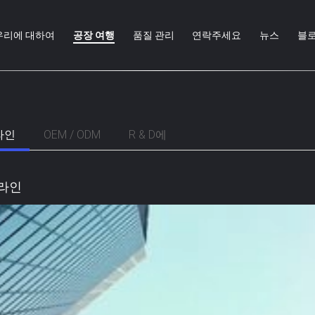
우리에 대하여
공장 여행
품질 관리
연락주세요
뉴스
블
라인
OEM / ODM
R & D에
 라인