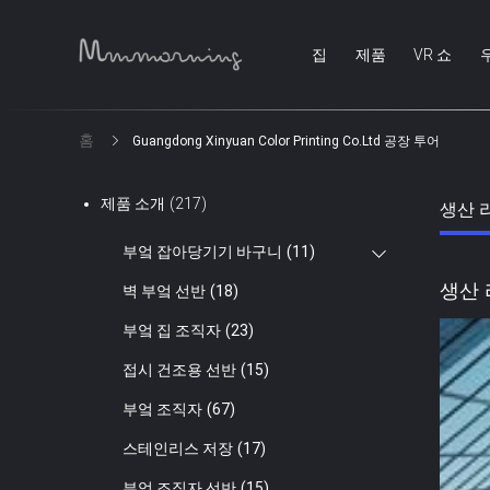
집
제품
VR 쇼
홈
Guangdong Xinyuan Color Printing Co.Ltd 공장 투어
제품 소개
(217)
생산 
부엌 잡아당기기 바구니
(11)
생산
벽 부엌 선반
(18)
부엌 집 조직자
(23)
접시 건조용 선반
(15)
부엌 조직자
(67)
스테인리스 저장
(17)
부엌 조직자 선반
(15)