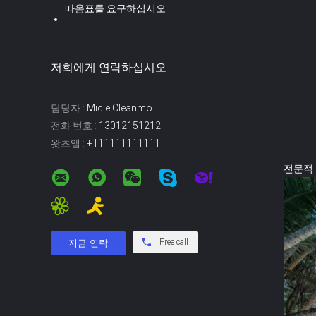
따옴표를 요구하십시오
저희에게 연락하십시오
담당자 :
Micle Cleanmo
전화 번호 :
13012151212
왓츠앱 :
+111111111111
전문적 
Free call