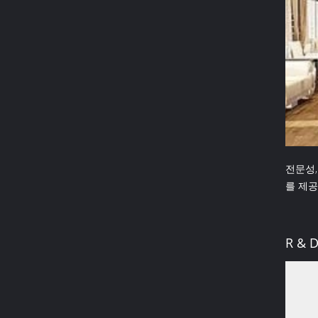
전문성,
를 제공
R & 