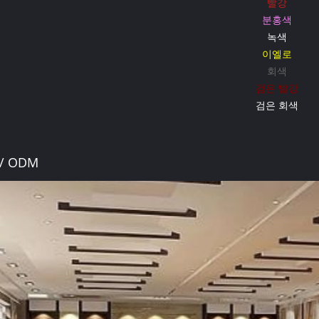
빨강
분홍색
녹색
이엘로
회색
검은 빨강
검은 회색
/ ODM