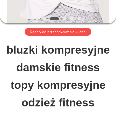
WYCIECZKA
PO
Regały do ​​przechowywania kuchni
FABRYCE
bluzki kompresyjne
KONTROLA
damskie fitness
JAKOŚCI
topy kompresyjne
SKONTAKTUJ
SIĘ
odzież fitness
Z