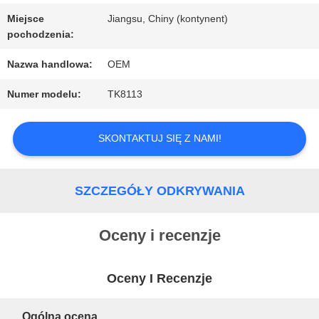
NAMI
Miejsce
Jiangsu, Chiny (kontynent)
pochodzenia:
Nazwa handlowa:
OEM
AKTUALNOŚCI
Numer modelu:
TK8113
POPROSIĆ
SKONTAKTUJ SIĘ Z NAMI!
O
WYCENĘ
SZCZEGÓŁY ODKRYWANIA
Oceny i recenzje
SITEMAP
Oceny I Recenzje
POLITYKA
Ogólna ocena