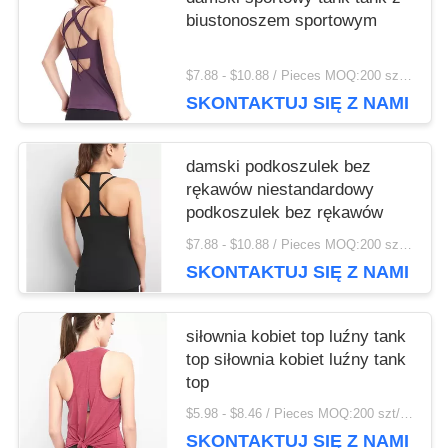
biustonoszem sportowym
$7.88 - $10.88 / Pieces MOQ:200 szt/sztuk
SKONTAKTUJ SIĘ Z NAMI
damski podkoszulek bez
rękawów niestandardowy
podkoszulek bez rękawów
$7.88 - $10.88 / Pieces MOQ:200 szt/sztuk
SKONTAKTUJ SIĘ Z NAMI
siłownia kobiet top luźny tank
top siłownia kobiet luźny tank
top
$5.98 - $8.46 / Pieces MOQ:200 szt/sztuk
SKONTAKTUJ SIĘ Z NAMI