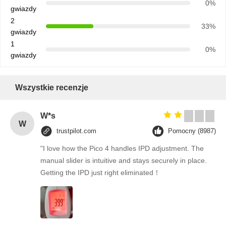
0%
gwiazdy
2
33%
gwiazdy
1
0%
gwiazdy
Wszystkie recenzje
W*s
W
trustpilot.com
Pomocny (8987)
"I love how the Pico 4 handles IPD adjustment. The
manual slider is intuitive and stays securely in place.
Getting the IPD just right eliminated！