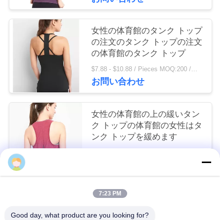
連
絡
女性の体育館のタンク トップ
の注文のタンク トップの注文
し
の体育館のタンク トップ
な
$7.88 - $10.88 / Pieces MOQ:200 /関連キーワード
お問い合わせ
さ
い
女性の体育館の上の緩いタン
ク トップの体育館の女性はタ
ンク トップを緩めます
ニ
$5.98 - $8.46 / Pieces MOQ:200 /関連キーワード
ュ
Ms. Stella Long
お問い合わせ
ー
7:23 PM
ス
人気カテゴリ
すべて
Good day, what product are you looking for?