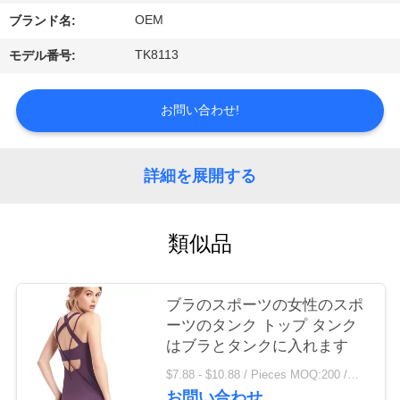
場
OEM
ブランド名:
旅
TK8113
モデル番号:
行
お問い合わせ!
品
質
詳細を展開する
管
理
類似品
私
ブラのスポーツの女性のスポ
ーツのタンク トップ タンク
達
はブラとタンクに入れます
に
$7.88 - $10.88 / Pieces MOQ:200 /関連キーワード
お問い合わせ