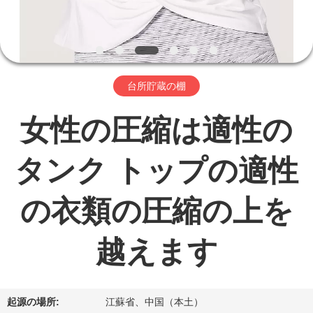
ョ
ー
台所貯蔵の棚
私
女性の圧縮は適性の
達
に
タンク トップの適性
つ
の衣類の圧縮の上を
い
て
越えます
工
起源の場所:
江蘇省、中国（本土）