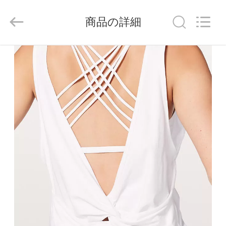
ヤ
ー.
Copyright
商品の詳細
©
2014
-
2026
Guangdong
家
Xinyuan
Color
Printing
Co.Ltd.
All
Rights
プ
Reserved.
Developed
by
ロ
ECER
ダ
ク
ト
VR
シ