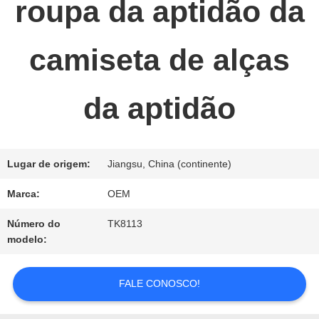
roupa da aptidão da
NOS
camiseta de alças
NOTÍCIA
da aptidão
PEÇA
UMAS
Lugar de origem:
Jiangsu, China (continente)
CITAÇÕES
Marca:
OEM
Número do
TK8113
MAPA
modelo:
DO
FALE CONOSCO!
SITE