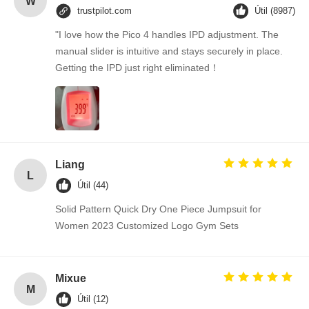
W
trustpilot.com
Útil (8987)
"I love how the Pico 4 handles IPD adjustment. The
manual slider is intuitive and stays securely in place.
Getting the IPD just right eliminated！
Liang
L
Útil (44)
Solid Pattern Quick Dry One Piece Jumpsuit for
Women 2023 Customized Logo Gym Sets
Mixue
M
Útil (12)