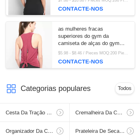
$7.88 - $10.88 / Pieces MOQ:200 Piece / Pieces
alças do gym das mulheres
CONTACTE-NOS
as mulheres fracas
superiores do gym da
camiseta de alças do gym
das mulheres afrouxam a
$5.98 - $8.46 / Pieces MOQ:200 Piece / Pieces
camiseta de alças
CONTACTE-NOS
Categorias populares
Todos
Cesta Da Tração Da Cozinha
Cremalheira Da Cozinha Da Parede
Organizador Da Casa Da Cozinha
Prateleira De Secagem Do Prato