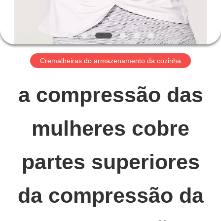
NÓS
EXCURSÃO
Cremalheiras do armazenamento da cozinha
DA
a compressão das
FÁBRICA
mulheres cobre
CONTROLE
DA
partes superiores
QUALIDADE
da compressão da
CONTACTE-