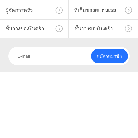
เรา
ผู้จัดการครัว
ที่เก็บของสแตนเลส
23
ทัวร์
ชั้นวางของในครัว
ชั้นวางของในครัว
โรงงาน
ครัวบ้าน Organizer
สมัครสมาชิก
ควบคุม
คุณภาพ
15
ติดต่อ
ชั้นวางจานอบแห้ง
เรา