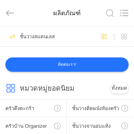
2026
Guangdong
Xinyuan
ผลิตภัณฑ์
Color
Printing
Co.Ltd.
All
Rights
16
Reserved.
บ้าน
Developed
ชั้นวางสแตนเลส
by
ECER
ครัวดึงตะกร้า
ผลิตภัณฑ์
ติดต่อเรา!
แสดง
หมวดหมู่ยอดนิยม
ทั้งหมด
VR
18
ชั้นวางติดผนังห้อง
ครัวดึงตะกร้า
ชั้นวางติดผนังห้องครัว
เกี่ยว
ครัว
กับ
ครัวบ้าน Organizer
ชั้นวางจานอบแห้ง