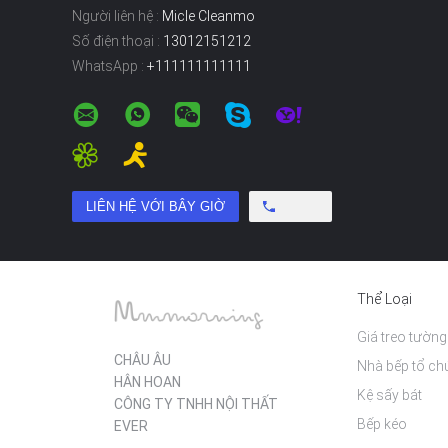
Người liên hệ :
Micle Cleanmo
Số điện thoại :
13012151212
WhatsApp :
+111111111111
Free call
Thể Loại
Giá treo tường
CHÂU ÂU
Nhà bếp tổ ch
HÂN HOAN
Kệ sấy bát
CÔNG TY TNHH NỘI THẤT
Bếp kéo
EVER