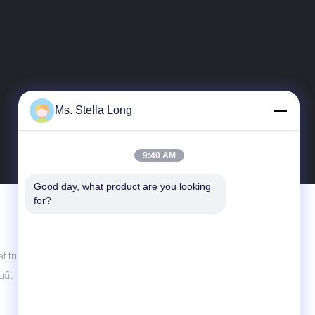
Ms. Stella Long
9:40 AM
Good day, what product are you looking 
for?
Liên Hệ Với Chúng Tôi
Guangdong Xinyuan Color Printing Co.Ltd
t triển
Số 11 đường Huân Fu, quận quản lý Shang
Sha, thị trấn Chang An, thành phố Đông
uất
Quan, tỉnh Quảng Đông, Trung Quốc
86-135-0253-6352