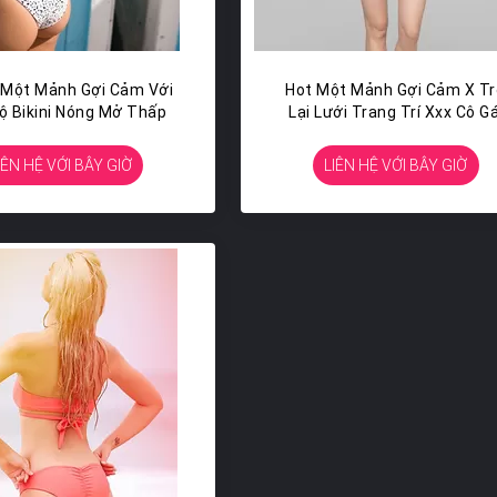
 Một Mảnh Gợi Cảm Với
Hot Một Mảnh Gợi Cảm X T
ộ Bikini Nóng Mở Thấp
Lại Lưới Trang Trí Xxx Cô Gá
Trẻ Đồ Bơi Một Mảnh
IÊN HỆ VỚI BÂY GIỜ
LIÊN HỆ VỚI BÂY GIỜ