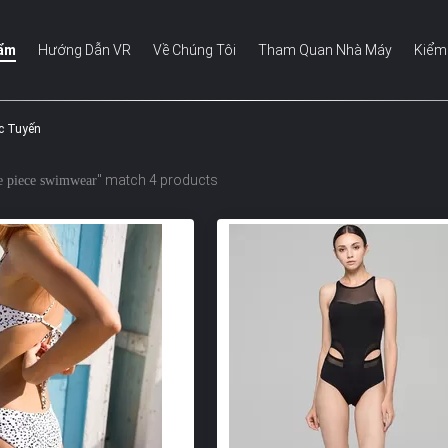
hẩm
Hướng Dẫn VR
Về Chúng Tôi
Tham Quan Nhà Máy
Kiểm
c Tuyến
" match 4 products
e piece swimwear