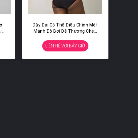
rở
Dây Đai Có Thể Điều Chỉnh Một
i
Mảnh Đồ Bơi Dễ Thương Chéo
Trở Lại Bộ Đồ Tắm Gợi Cảm
LIÊN HỆ VỚI BÂY GIỜ