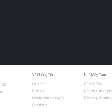
Về Chúng Tôi
Nhà Máy Tour
Lịch sử
OEM/ODM
 bếp
Dịch vụ
Nghiên cứu và phá
ức
Nhóm của chúng tôi
Dây chuyền sản x
Giới thiệu