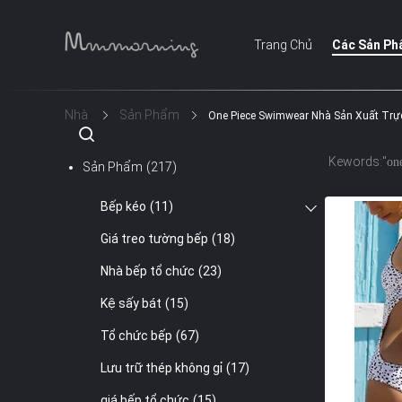
Trang Chủ
Các Sản P
Nhà
Sản Phẩm
One Piece Swimwear Nhà Sản Xuất Trự
Kewords:"
on
Sản Phẩm
(217)
Bếp kéo
(11)
Giá treo tường bếp
(18)
Nhà bếp tổ chức
(23)
Kệ sấy bát
(15)
Tổ chức bếp
(67)
Lưu trữ thép không gỉ
(17)
giá bếp tổ chức
(15)