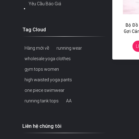
Yêu Cầu Báo Giá
Bộ Đồ 
Tag Cloud
Gợi Cả
L
Hàng mới về
running wear
wholesale yoga clothes
gym tops women
high waisted yoga pants
one piece swimwear
running tank tops
AA
Liên hệ chúng tôi