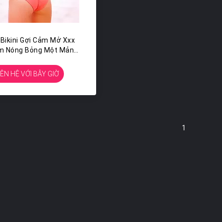
Bikini Gợi Cảm Mở Xxx
m Nóng Bỏng Một Mảnh
Áo Tắm
IÊN HỆ VỚI BÂY GIỜ
1