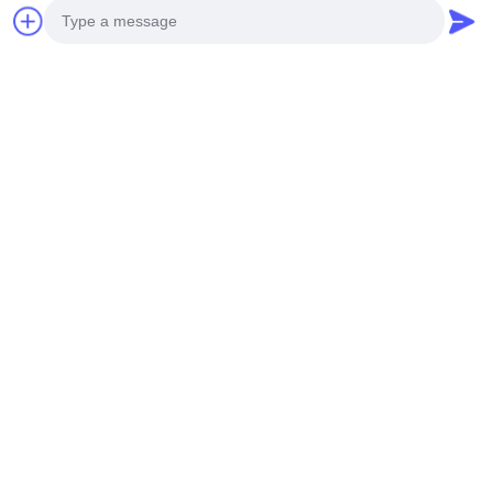
Photo
Video Call
Audio Call