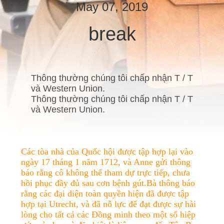
VỀ
May 07, 2019
CHÚNG
break
TÔI
THAM
Thông thường chúng tôi chấp nhận T / T
QUAN
và Western Union.
Thông thường chúng tôi chấp nhận T / T
NHÀ
và Western Union.
MÁY
KIỂM
Các tòa nhà của Quốc hội được tập hợp lại vào
ngày 17 tháng 1 năm 1712, và Anne gửi thông
SOÁT
báo rằng cô không thể tham dự trực tiếp, chưa
CHẤT
hồi phục đầy đủ sau cơn bệnh gút.Bà thông báo
rằng các đại diện toàn quyền hiện đã được tập
LƯỢNG
hợp tại Utrecht, và đã nỗ lực để đạt được sự hài
lòng cho tất cả các Đồng minh theo một số hiệp