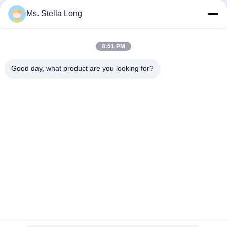
Fabric upholstery King size bed
Ms. Stella Long
and laminate wood desk tables
with luggage cabinet.
8:51 PM
Good day, what product are you looking for?