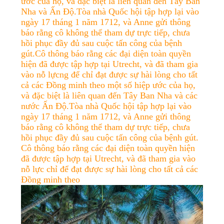
ước của họ, và đặc biệt là liên quan đến Tây Ban
LIÊN
Nha và Ấn Độ.
Tòa nhà Quốc hội tập hợp lại vào
HỆ
ngày 17 tháng 1 năm 1712, và Anne gửi thông
báo rằng cô không thể tham dự trực tiếp, chưa
CHÚNG
hồi phục đầy đủ sau cuộc tấn công của bệnh
gút.Cô thông báo rằng các đại diện toàn quyền
TÔI
hiện đã được tập hợp tại Utrecht, và đã tham gia
vào nỗ lực
ng để chỉ đạt được sự hài lòng cho tất
cả các Đồng minh theo một số hiệp ước của họ,
TIN
và đặc biệt là liên quan đến Tây Ban Nha và các
TỨC
nước Ấn Độ.Tòa nhà Quốc hội tập hợp lại vào
ngày 17 tháng 1 năm 1712, và Anne gửi thông
báo rằng cô không thể tham dự trực tiếp, chưa
YÊU
hồi phục đầy đủ sau cuộc tấn công của bệnh gút.
Cô thông báo rằng các đại diện toàn quyền hiện
CẦU
đã được tập hợp tại Utrecht, và đã tham gia vào
BÁO
nỗ lực chỉ để đạt được sự hài lòng cho tất cả các
Đồng minh theo
GIÁ
SƠ