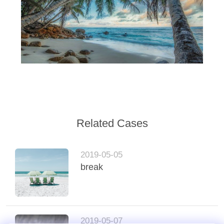
ĐỒ
TRANG
WEB
CHÍNH
SÁCH
BẢO
MẬT
Related Cases
2019-05-05
break
2019-05-07