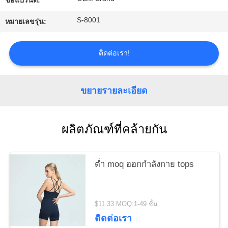
ชื่อแบรนด์:
ข่าว
S-8001
หมายเลขรุ่น:
ขอ
ติดต่อเรา!
ใบ
เสนอ
ขยายรายละเอียด
ราคา
ผลิตภัณฑ์ที่คล้ายกัน
แผนผัง
ต่ำ moq ออกกำลังกาย tops
เว็บไซต์
$11.33 MOQ:1-49 ชิ้น
นโยบาย
ติดต่อเรา