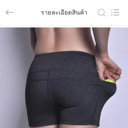
2026
Guangdong
Xinyuan
รายละเอียดสินค้า
Color
Printing
Co.Ltd.
All
Rights
Reserved.
บ้าน
Developed
by
ECER
ผลิตภัณฑ์
แสดง
VR
เกี่ยว
กับ