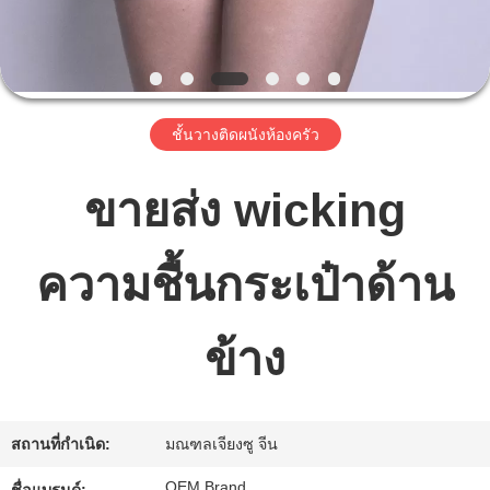
เรา
ทัวร์
ชั้นวางติดผนังห้องครัว
โรงงาน
ขายส่ง wicking
ควบคุม
ความชื้นกระเป๋าด้าน
คุณภาพ
ข้าง
ติดต่อ
เรา
สถานที่กำเนิด:
มณฑลเจียงซู จีน
OEM Brand